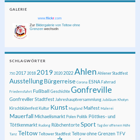
GALERIE
www.
flick
r
.com
Zur
Bildergalerie von Teltow ohne
Grenzen
wechseln
SCHLAGWÖRTER
Ahlen
2019
2017
2022
2018
2020
Ahlener Stadtfest
750
Ausstellung
Bürgerreise
ESNA
Fahrrad
Corona
Gonfreville
Fußball
Geschichte
Friedensfahrt
Gonfreviller Stadtfest
Jahreshauptversammlung
Jubiläum
Khotyn
Kunst
Maifest
Kirschblütenfest
Kultur
Magland
Malerei
Mauerfall
Michaelismarkt
Pöttkes- und
Polen
Politik
Sport
Töttkenmarkt
Rübchentorte
Rudong
Tag der offenen Höfe
Teltow
Teltow ohne Grenzen
TFV
Teltower Stadtfest
Tanz