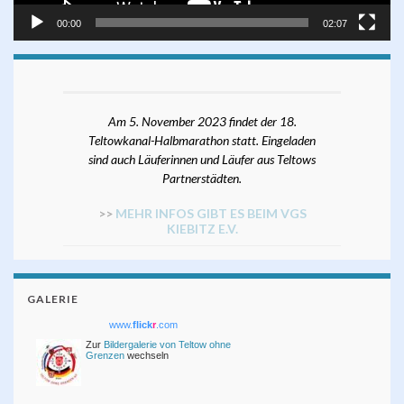
00:00
02:07
Am 5. November 2023 findet der 18.
Teltowkanal-Halbmarathon statt. Eingeladen
sind auch Läuferinnen und Läufer aus Teltows
Partnerstädten.
>>
MEHR INFOS GIBT ES BEIM VGS
KIEBITZ E.V.
GALERIE
www.
flick
r
.com
Zur
Bildergalerie von Teltow ohne
Grenzen
wechseln