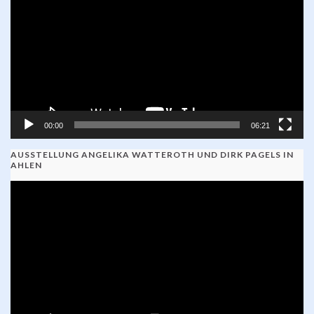
00:00
06:21
AUSSTELLUNG ANGELIKA WATTEROTH UND DIRK PAGELS IN
AHLEN
Video-
Player