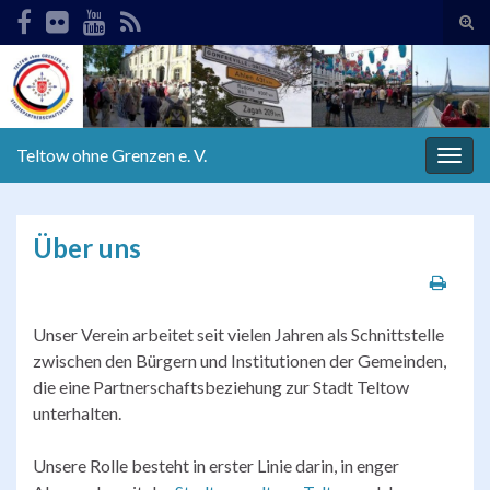
Suc
ums
Search for:
Teltow ohne Grenzen e. V.
Navi
umsc
Über uns
Unser Verein arbeitet seit vielen Jahren als Schnittstelle
zwischen den Bürgern und Institutionen der Gemeinden,
die eine Partnerschaftsbeziehung zur Stadt Teltow
unterhalten.
Unsere Rolle besteht in erster Linie darin, in enger