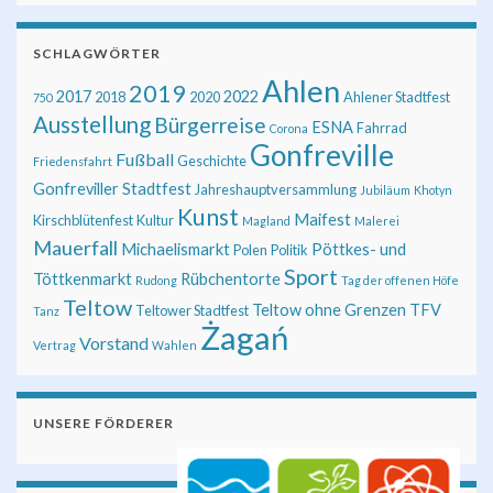
SCHLAGWÖRTER
Ahlen
2019
2017
2022
2018
2020
Ahlener Stadtfest
750
Ausstellung
Bürgerreise
ESNA
Fahrrad
Corona
Gonfreville
Fußball
Geschichte
Friedensfahrt
Gonfreviller Stadtfest
Jahreshauptversammlung
Jubiläum
Khotyn
Kunst
Maifest
Kirschblütenfest
Kultur
Magland
Malerei
Mauerfall
Michaelismarkt
Pöttkes- und
Polen
Politik
Sport
Töttkenmarkt
Rübchentorte
Rudong
Tag der offenen Höfe
Teltow
Teltow ohne Grenzen
TFV
Teltower Stadtfest
Tanz
Żagań
Vorstand
Vertrag
Wahlen
UNSERE FÖRDERER