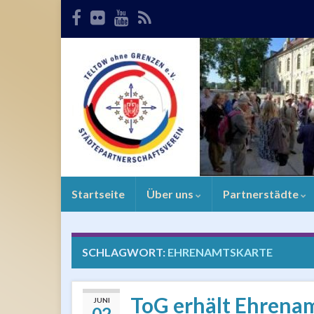
Startseite
Über uns
Partnerstädte
SCHLAGWORT:
EHRENAMTSKARTE
ToG erhält Ehrenam
JUNI
02