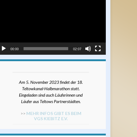
ayer
00:00
02:07
Am 5. November 2023 findet der 18.
Teltowkanal-Halbmarathon statt.
Eingeladen sind auch Läuferinnen und
Läufer aus Teltows Partnerstädten.
>>
MEHR INFOS GIBT ES BEIM
VGS KIEBITZ E.V.