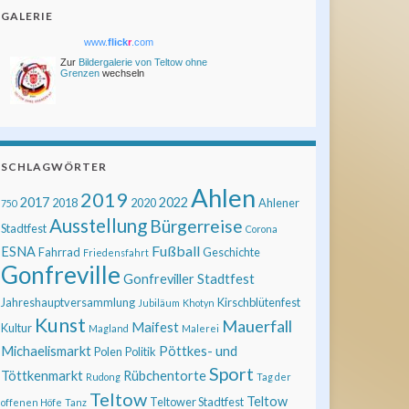
GALERIE
www.
flick
r
.com
Zur
Bildergalerie von Teltow ohne
Grenzen
wechseln
SCHLAGWÖRTER
Ahlen
2019
2017
2022
2018
2020
Ahlener
750
Ausstellung
Bürgerreise
Stadtfest
Corona
Fußball
ESNA
Fahrrad
Geschichte
Friedensfahrt
Gonfreville
Gonfreviller Stadtfest
Jahreshauptversammlung
Kirschblütenfest
Jubiläum
Khotyn
Kunst
Mauerfall
Maifest
Kultur
Magland
Malerei
Michaelismarkt
Pöttkes- und
Polen
Politik
Sport
Töttkenmarkt
Rübchentorte
Rudong
Tag der
Teltow
Teltow
Teltower Stadtfest
offenen Höfe
Tanz