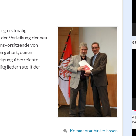
urg erstmalig
der Verleihung der neu
G
insvorsitzende von
en gehört, denen
V
igung überreichte,
Pl
tgliedern stellt der
A
P
Kommentar hinterlassen
V