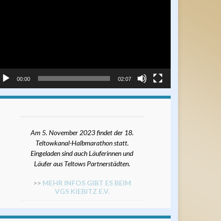
ayer
00:00
02:07
Am 5. November 2023 findet der 18.
Teltowkanal-Halbmarathon statt.
Eingeladen sind auch Läuferinnen und
Läufer aus Teltows Partnerstädten.
>>
MEHR INFOS GIBT ES BEIM
VGS KIEBITZ E.V.