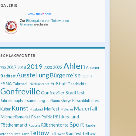
GALERIE
www.
flick
r
.com
Zur
Bildergalerie von Teltow ohne
Grenzen
wechseln
SCHLAGWÖRTER
Ahlen
2019
2017
2022
2018
2020
Ahlener
750
Ausstellung
Bürgerreise
Stadtfest
Corona
Fußball
ESNA
Fahrrad
Geschichte
Friedensfahrt
Gonfreville
Gonfreviller Stadtfest
Jahreshauptversammlung
Kirschblütenfest
Jubiläum
Khotyn
Kunst
Mauerfall
Maifest
Kultur
Magland
Malerei
Michaelismarkt
Pöttkes- und
Polen
Politik
Sport
Töttkenmarkt
Rübchentorte
Rudong
Tag der
Teltow
Teltow
Teltower Stadtfest
offenen Höfe
Tanz