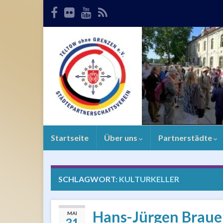
Startseite
Über uns
Partnerstädte
SCHLAGWORT:
KULTURKELLER
Hans-Jürgen Brauer
MAI
31