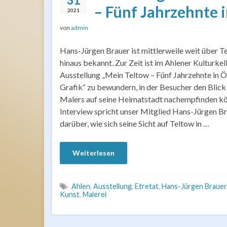
– Fünf Jahrzehnte i
2021
von
admin
Hans-Jürgen Brauer ist mittlerweile weit über T
hinaus bekannt. Zur Zeit ist im Ahlener Kulturkel
Ausstellung „Mein Teltow – Fünf Jahrzehnte in Ö
Grafik“ zu bewundern, in der Besucher den Blick
Malers auf seine Heimatstadt nachempfinden kö
Interview spricht unser Mitglied Hans-Jürgen B
darüber, wie sich seine Sicht auf Teltow in …
Weiterlesen
Ahlen
,
Ausstellung
,
Etretat
,
Hans-Jürgen Brauer
Kunst
,
Malerei