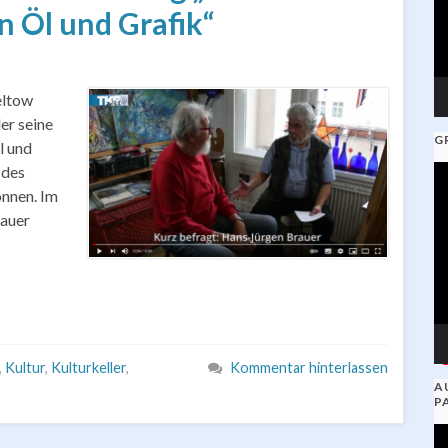
n Öl und Grafik“
eltow
ler seine
G
l und
 des
V
nnen. Im
Pl
rauer
,
Kultur
,
Kulturkeller
,
Kommentar hinterlassen
A
P
V