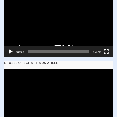
Player
00:00
03:29
GRUSSBOTSCHAFT AUS AHLEN
Video-
Player