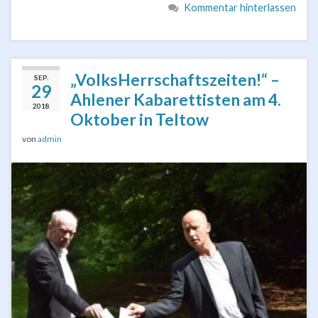
Kommentar hinterlassen
„VolksHerrschaftszeiten!“ –
SEP.
29
Ahlener Kabarettisten am 4.
2018
Oktober in Teltow
von
admin