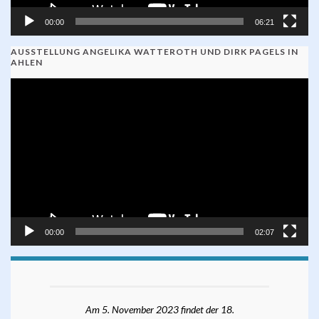
00:00
06:21
AUSSTELLUNG ANGELIKA WATTEROTH UND DIRK PAGELS IN
AHLEN
Video-
Player
00:00
02:07
Am 5. November 2023 findet der 18.