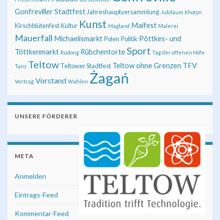
Gonfreviller Stadtfest
Jahreshauptversammlung
Jubiläum
Khotyn
Kunst
Maifest
Kirschblütenfest
Kultur
Magland
Malerei
Mauerfall
Michaelismarkt
Pöttkes- und
Polen
Politik
Sport
Töttkenmarkt
Rübchentorte
Rudong
Tag der offenen Höfe
Teltow
Teltow ohne Grenzen
TFV
Teltower Stadtfest
Tanz
Żagań
Vorstand
Vertrag
Wahlen
UNSERE FÖRDERER
META
Anmelden
Eintrags-Feed
Kommentar-Feed