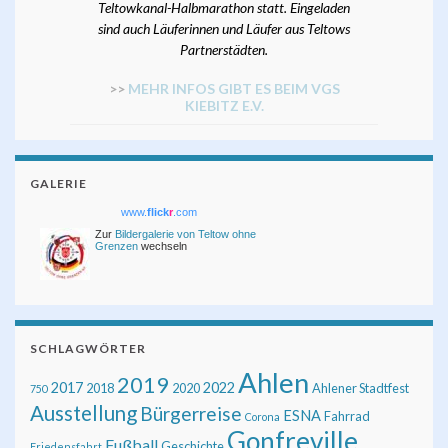
Teltowkanal-Halbmarathon statt. Eingeladen
sind auch Läuferinnen und Läufer aus Teltows
Partnerstädten.
>>
MEHR INFOS GIBT ES BEIM VGS
KIEBITZ E.V.
GALERIE
www.
flick
r
.com
Zur
Bildergalerie von Teltow ohne
Grenzen
wechseln
SCHLAGWÖRTER
Ahlen
2019
2017
2022
2018
2020
Ahlener Stadtfest
750
Ausstellung
Bürgerreise
ESNA
Fahrrad
Corona
Gonfreville
Fußball
Geschichte
Friedensfahrt