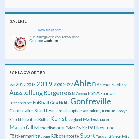
GALERIE
www.
flick
r
.com
Zur
Bildergalerie von Teltow ohne
Grenzen
wechseln
SCHLAGWÖRTER
Ahlen
2019
2017
2022
2018
2020
Ahlener Stadtfest
750
Ausstellung
Bürgerreise
ESNA
Fahrrad
Corona
Gonfreville
Fußball
Geschichte
Friedensfahrt
Gonfreviller Stadtfest
Jahreshauptversammlung
Jubiläum
Khotyn
Kunst
Maifest
Kirschblütenfest
Kultur
Magland
Malerei
Mauerfall
Michaelismarkt
Pöttkes- und
Polen
Politik
Sport
Töttkenmarkt
Rübchentorte
Rudong
Tag der offenen Höfe