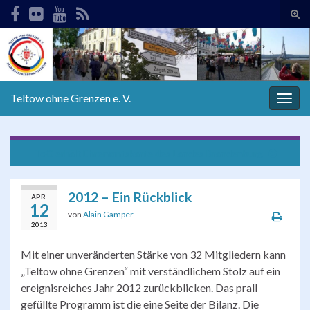
Suc
ums
Search for:
Teltow ohne Grenzen e. V.
Navi
umsc
ToG erhält Ehrenamtskarte des Landes Brandenburg
2012 – Ein Rückblick
APR.
12
von
Alain Gamper
2013
Mit einer unveränderten Stärke von 32 Mitgliedern kann
„Teltow ohne Grenzen“ mit verständlichem Stolz auf ein
ereignisreiches Jahr 2012 zurückblicken. Das prall
gefüllte Programm ist die eine Seite der Bilanz. Die