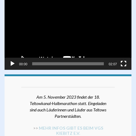
Video-
Player
00:00
02:07
Am 5. November 2023 findet der 18.
Teltowkanal-Halbmarathon statt. Eingeladen
sind auch Läuferinnen und Läufer aus Teltows
Partnerstädten.
>>
MEHR INFOS GIBT ES BEIM VGS
KIEBITZ E.V.