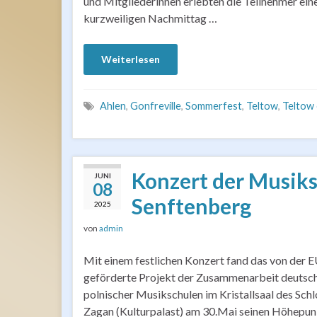
und Mitgliederinnen erlebten die Teilnehmer ein
kurzweiligen Nachmittag …
Weiterlesen
Ahlen
,
Gonfreville
,
Sommerfest
,
Teltow
,
Teltow
Konzert der Musik
JUNI
08
Senftenberg
2025
von
admin
Mit einem festlichen Konzert fand das von der 
geförderte Projekt der Zusammenarbeit deutsc
polnischer Musikschulen im Kristallsaal des Sch
Zagan (Kulturpalast) am 30.Mai seinen Höhepun