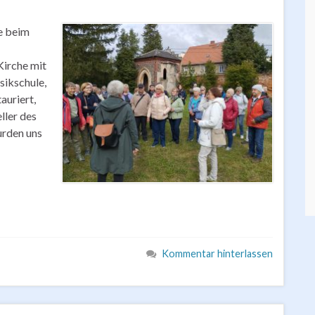
de beim
Kirche mit
sikschule,
auriert,
ller des
urden uns
Kommentar hinterlassen