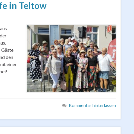
fe in Teltow
 aus
 der
us.
e Gäste
und den
mit einer
bei!
Kommentar hinterlassen