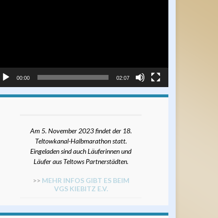
ayer
00:00
02:07
Am 5. November 2023 findet der 18.
Teltowkanal-Halbmarathon statt.
Eingeladen sind auch Läuferinnen und
Läufer aus Teltows Partnerstädten.
>>
MEHR INFOS GIBT ES BEIM
VGS KIEBITZ E.V.