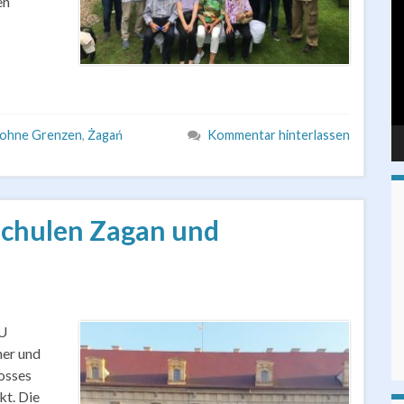
en
Pl
 ohne Grenzen
,
Żagań
Kommentar hinterlassen
schulen Zagan und
EU
her und
losses
kt. Die