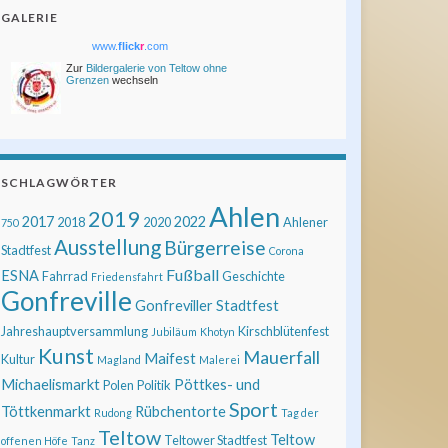
GALERIE
www.
flick
r
.com
Zur
Bildergalerie von Teltow ohne
Grenzen
wechseln
SCHLAGWÖRTER
Ahlen
2019
2017
2022
2018
2020
Ahlener
750
Ausstellung
Bürgerreise
Stadtfest
Corona
Fußball
ESNA
Fahrrad
Geschichte
Friedensfahrt
Gonfreville
Gonfreviller Stadtfest
Jahreshauptversammlung
Kirschblütenfest
Jubiläum
Khotyn
Kunst
Mauerfall
Maifest
Kultur
Magland
Malerei
Michaelismarkt
Pöttkes- und
Polen
Politik
Sport
Töttkenmarkt
Rübchentorte
Rudong
Tag der
Teltow
Teltow
Teltower Stadtfest
offenen Höfe
Tanz