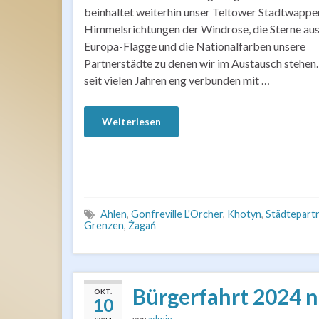
beinhaltet weiterhin unser Teltower Stadtwappen
Himmelsrichtungen der Windrose, die Sterne aus
Europa-Flagge und die Nationalfarben unsere
Partnerstädte zu denen wir im Austausch stehen.
seit vielen Jahren eng verbunden mit …
Weiterlesen
Ahlen
,
Gonfreville L'Orcher
,
Khotyn
,
Städtepart
Grenzen
,
Żagań
Bürgerfahrt 2024 
OKT.
10
von
admin