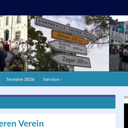
Termine 2026
Service
3
Konzert der Musikschulen Zagan und Senftenberg
V
Pl
eren Verein