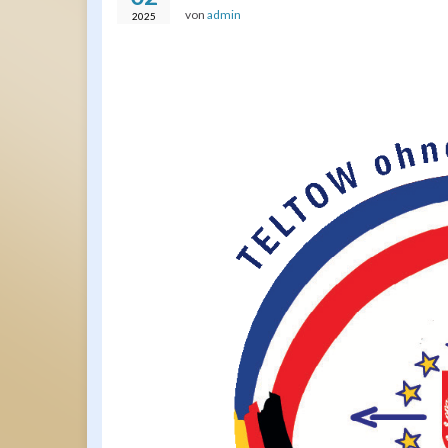
von
admin
2025