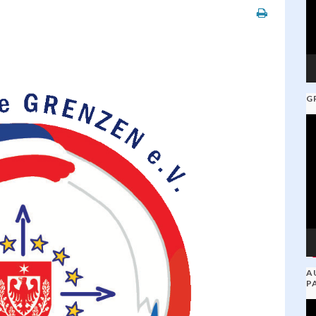
G
V
Pl
A
P
V