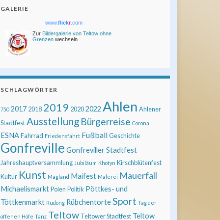
GALERIE
www.
flick
r
.com
Zur
Bildergalerie von Teltow ohne
Grenzen
wechseln
SCHLAGWÖRTER
Ahlen
2019
2017
2022
2018
2020
Ahlener
750
Ausstellung
Bürgerreise
Stadtfest
Corona
Fußball
ESNA
Fahrrad
Geschichte
Friedensfahrt
Gonfreville
Gonfreviller Stadtfest
Jahreshauptversammlung
Kirschblütenfest
Jubiläum
Khotyn
Kunst
Mauerfall
Maifest
Kultur
Magland
Malerei
Michaelismarkt
Pöttkes- und
Polen
Politik
Sport
Töttkenmarkt
Rübchentorte
Rudong
Tag der
Teltow
Teltow
Teltower Stadtfest
offenen Höfe
Tanz