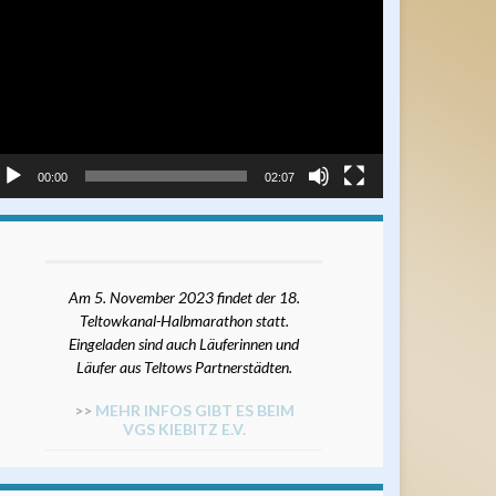
ayer
00:00
02:07
Am 5. November 2023 findet der 18.
Teltowkanal-Halbmarathon statt.
Eingeladen sind auch Läuferinnen und
Läufer aus Teltows Partnerstädten.
>>
MEHR INFOS GIBT ES BEIM
VGS KIEBITZ E.V.