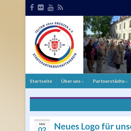
Startseite
Über uns
Partnerstädte
Bürgerfahrt 2024 nach Żagań
Neues Logo für uns
MAI
02