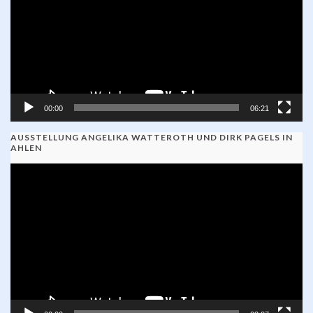
00:00
06:21
AUSSTELLUNG ANGELIKA WATTEROTH UND DIRK PAGELS IN
AHLEN
Video-
Player