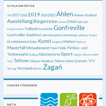
SCHLAGWÖRTER
Ahlen
2019
2017
2022
2018
2020
Ahlener Stadtfest
750
Ausstellung
Bürgerreise
ESNA
Fahrrad
Corona
Gonfreville
Fußball
Geschichte
Friedensfahrt
Gonfreviller Stadtfest
Jahreshauptversammlung
Jubiläum
Khotyn
Kunst
Maifest
Kirschblütenfest
Kultur
Magland
Malerei
Mauerfall
Michaelismarkt
Pöttkes- und
Polen
Politik
Sport
Töttkenmarkt
Rübchentorte
Rudong
Tag der offenen Höfe
Teltow
Teltow ohne Grenzen
TFV
Teltower Stadtfest
Tanz
Żagań
Vorstand
Vertrag
Wahlen
UNSERE FÖRDERER
META