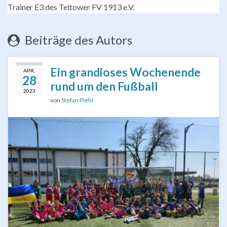
Trainer E3 des Teltower FV 1913 e.V.
Beiträge des Autors
Ein grandioses Wochenende
APR.
28
rund um den Fußball
2023
von
Stefan Piehl