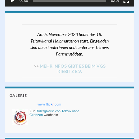
00:00
02:07
Am 5. November 2023 findet der 18.
Teltowkanal-Halbmarathon statt. Eingeladen
sind auch Läuferinnen und Läufer aus Teltows
Partnerstädten.
>>
MEHR INFOS GIBT ES BEIM VGS
KIEBITZ E.V.
GALERIE
www.
flick
r
.com
Zur
Bildergalerie von Teltow ohne
Grenzen
wechseln