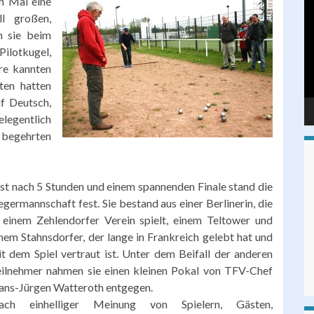
en Mal eine
Pl
l großen,
n sie beim
Pilotkugel,
re kannten
ten hatten
uf Deutsch,
legentlich
begehrten
st nach 5 Stunden und einem spannenden Finale stand die
egermannschaft fest. Sie bestand aus einer Berlinerin, die
 einem Zehlendorfer Verein spielt, einem Teltower und
nem Stahnsdorfer, der lange in Frankreich gelebt hat und
t dem Spiel vertraut ist. Unter dem Beifall der anderen
ilnehmer nahmen sie einen kleinen Pokal von TFV-Chef
ans-Jürgen Watteroth entgegen.
ach einhelliger Meinung von Spielern, Gästen,