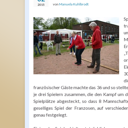
von
Manuela Kuhlbrodt
2015
Sp
tr
um
M
E
„
or
Ei
30
d
französischer Gäste machte das 36 und so stel
je drei Spielern zusammen, die den Kampf um d
Spielplätze abgesteckt, so dass 8 Mannschafte
geselliges Spiel der Franzosen, auf verschied
genau festgelegt.