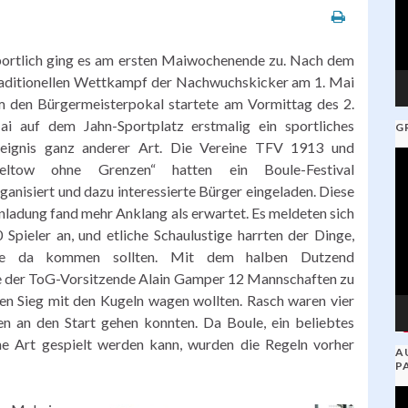
ortlich ging es am ersten Maiwochenende zu. Nach dem
aditionellen Wettkampf der Nachwuchskicker am 1. Mai
 den Bürgermeisterpokal startete am Vormittag des 2.
ai auf dem Jahn-Sportplatz erstmalig ein sportliches
G
reignis ganz anderer Art. Die Vereine TFV 1913 und
V
Teltow ohne Grenzen“ hatten ein Boule-Festival
Pl
ganisiert und dazu interessierte Bürger eingeladen. Diese
nladung fand mehr Anklang als erwartet. Es meldeten sich
 Spieler an, und etliche Schaulustige harrten der Dinge,
ie da kommen sollten. Mit dem halben Dutzend
lte der ToG-Vorsitzende Alain Gamper 12 Mannschaften zu
en Sieg mit den Kugeln wagen wollten. Rasch waren vier
n an den Start gehen konnten. Da Boule, ein beliebtes
ene Art gespielt werden kann, wurden die Regeln vorher
A
P
V