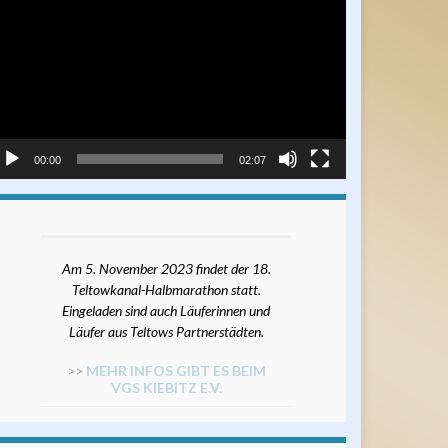
ayer
00:00
02:07
Am 5. November 2023 findet der 18.
Teltowkanal-Halbmarathon statt.
Eingeladen sind auch Läuferinnen und
Läufer aus Teltows Partnerstädten.
>>
MEHR INFOS GIBT ES BEIM
VGS KIEBITZ E.V.