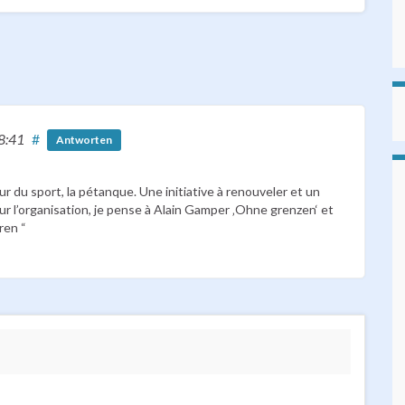
8:41
#
Antworten
 du sport, la pétanque. Une initiative à renouveler et un
r l’organisation, je pense à Alain Gamper ‚Ohne grenzen‘ et
ren “