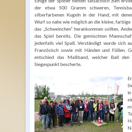
Einige der Spieler hielten tatsächlich zum erst
der etwa 500 Gramm schweren, Tennisbal
silberfarbenen Kugeln in der Hand, mit dene
Wurf so nahe wie möglich an die kleine, farbige 
das „Schweinchen“ herankommen sollten. Ande
das Spiel bereits. Die gemischten Mannschaf
jedenfalls viel Spaß. Verständigt wurde sich a
Französisch sowie mit Händen und Füßen. Ge
entschied das Maßband, welcher Ball den 
Siegespunkt bescherte.
Er
Si
in
ei
mi
Te
H
N