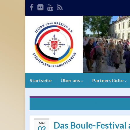
Startseite
Über uns
Partnerstädte
Viele Gespräche bei Käse und Wein
Das Boule-Festival
MAI
02