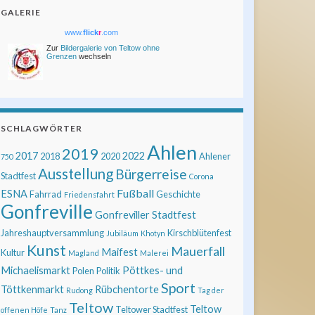
GALERIE
www.
flick
r
.com
Zur
Bildergalerie von Teltow ohne
Grenzen
wechseln
SCHLAGWÖRTER
Ahlen
2019
2017
2022
2018
2020
Ahlener
750
Ausstellung
Bürgerreise
Stadtfest
Corona
Fußball
ESNA
Fahrrad
Geschichte
Friedensfahrt
Gonfreville
Gonfreviller Stadtfest
Jahreshauptversammlung
Kirschblütenfest
Jubiläum
Khotyn
Kunst
Mauerfall
Maifest
Kultur
Magland
Malerei
Michaelismarkt
Pöttkes- und
Polen
Politik
Sport
Töttkenmarkt
Rübchentorte
Rudong
Tag der
Teltow
Teltow
Teltower Stadtfest
offenen Höfe
Tanz