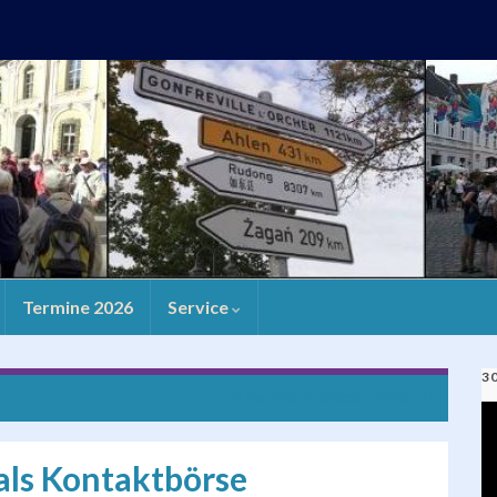
Termine 2026
Service
3
4 Partner in luftiger Höhe
V
Pl
 als Kontaktbörse