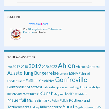
GALERIE
www.
flick
r
.com
Zur
Bildergalerie von Teltow ohne
Grenzen
wechseln
SCHLAGWÖRTER
Ahlen
2019
2017
2022
2018
2020
Ahlener Stadtfest
750
Ausstellung
Bürgerreise
ESNA
Fahrrad
Corona
Gonfreville
Fußball
Geschichte
Friedensfahrt
Gonfreviller Stadtfest
Jahreshauptversammlung
Jubiläum
Khotyn
Kunst
Maifest
Kirschblütenfest
Kultur
Magland
Malerei
Mauerfall
Michaelismarkt
Pöttkes- und
Polen
Politik
Sport
Töttkenmarkt
Rübchentorte
Rudong
Tag der offenen Höfe