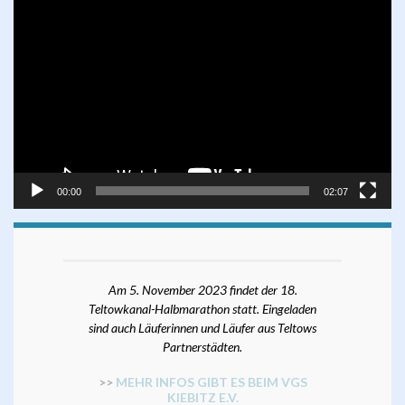
Video-
Player
00:00
02:07
Am 5. November 2023 findet der 18.
Teltowkanal-Halbmarathon statt. Eingeladen
sind auch Läuferinnen und Läufer aus Teltows
Partnerstädten.
>>
MEHR INFOS GIBT ES BEIM VGS
KIEBITZ E.V.