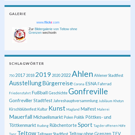
GALERIE
www.
flick
r
.com
Zur
Bildergalerie von Teltow ohne
Grenzen
wechseln
SCHLAGWÖRTER
Ahlen
2019
2017
2022
2018
2020
Ahlener Stadtfest
750
Ausstellung
Bürgerreise
ESNA
Fahrrad
Corona
Gonfreville
Fußball
Geschichte
Friedensfahrt
Gonfreviller Stadtfest
Jahreshauptversammlung
Jubiläum
Khotyn
Kunst
Maifest
Kirschblütenfest
Kultur
Magland
Malerei
Mauerfall
Michaelismarkt
Pöttkes- und
Polen
Politik
Sport
Töttkenmarkt
Rübchentorte
Rudong
Tag der offenen Höfe
Teltow
Teltow ohne Grenzen
TFV
Teltower Stadtfest
Tanz