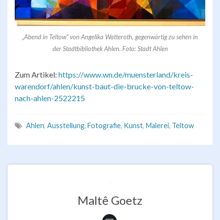
„Abend in Teltow“ von Angelika Watteroth, gegenwärtig zu sehen in
der Stadtbibliothek Ahlen. Foto: Stadt Ahlen
Zum Artikel:
https://www.wn.de/muensterland/kreis-
warendorf/ahlen/kunst-baut-die-brucke-von-teltow-
nach-ahlen-2522215
Ahlen
,
Ausstellung
,
Fotografie
,
Kunst
,
Malerei
,
Teltow
Maltê Goetz