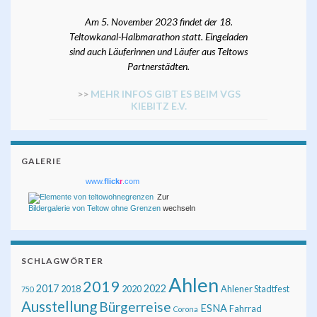
Am 5. November 2023 findet der 18.
Teltowkanal-Halbmarathon statt. Eingeladen
sind auch Läuferinnen und Läufer aus Teltows
Partnerstädten.
>>
MEHR INFOS GIBT ES BEIM VGS
KIEBITZ E.V.
GALERIE
www.
flick
r
.com
Zur
Bildergalerie von Teltow ohne Grenzen
wechseln
SCHLAGWÖRTER
Ahlen
2019
2017
2022
2018
2020
Ahlener Stadtfest
750
Ausstellung
Bürgerreise
ESNA
Fahrrad
Corona