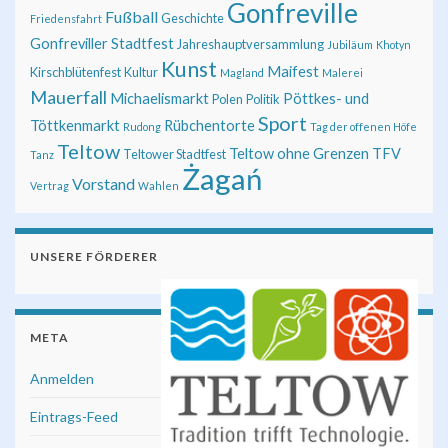
Gonfreville
Fußball
Geschichte
Friedensfahrt
Gonfreviller Stadtfest
Jahreshauptversammlung
Jubiläum
Khotyn
Kunst
Maifest
Kirschblütenfest
Kultur
Magland
Malerei
Mauerfall
Michaelismarkt
Pöttkes- und
Polen
Politik
Sport
Töttkenmarkt
Rübchentorte
Rudong
Tag der offenen Höfe
Teltow
Teltow ohne Grenzen
TFV
Teltower Stadtfest
Tanz
Żagań
Vorstand
Vertrag
Wahlen
UNSERE FÖRDERER
META
Anmelden
Eintrags-Feed