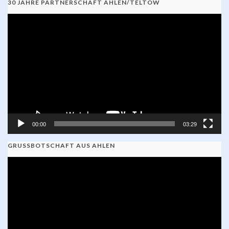
30 JAHRE PARTNERSCHAFT AHLEN/TELTOW
Video-
Player
00:00
03:29
GRUSSBOTSCHAFT AUS AHLEN
Video-
Player