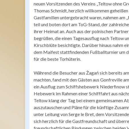
neuen Vorsitzenden des Vereins „Teltow ohne Gr
Thomas Schmidt, herzlich willkommen geheißen wu
Gastfamilien untergebracht waren, nahmen am „
teil und boten dort am ToG-Stand, der zahlreich
ihrer Heimat an. Auch aus der polnischen Partn
begrüßen, die einen Tagesausflug nach Teltow 
Kirschblüte besichtigte. Darüber hinaus nahm ei
dem Maifest stattfindenden Fußballturnier um d
für die beste Torhüterin.
Während die Besucher aus Żagań sich bereits a
machten, fand mit den Gästen aus Gonfreville am
ein Ausflug zum Schiffshebewerk Niederfinow sta
Hebewerk im Rahmen einer Schifffahrt aus näch
Teltow klang der Tag bei einem gemeinsamen Abe
auszutauschen und Pläne für die künftige Zusam
unter Leitung von Serge le Bret, dem Vorsitzend
sich herzlich für die Gastfreundschaft und über
freundschaftlichen Bindungen zwischen beiden Ve