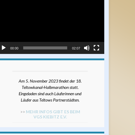
ayer
00:00
02:07
Am 5. November 2023 findet der 18.
Teltowkanal-Halbmarathon statt.
Eingeladen sind auch Läuferinnen und
Läufer aus Teltows Partnerstädten.
>>
MEHR INFOS GIBT ES BEIM
VGS KIEBITZ E.V.