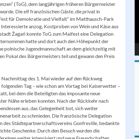
Pl
enzen“ (ToG), dem langjährigen früheren Bürgermeister
rde. Die elf französischen Gäste, die privat in
Fest für Demokratie und Vielfalt“ im Matthausch-Park
e Interessierte anzog, Kostproben von Wein und Käse aus
erstadt Żagań konnte ToG zum Maifest eine Delegation
unternommen hatte und dort auch den Höhepunkt der
ne polnische Jugendmannschaft an dem gleichzeitig mit
en Pokal des Bürgermeisters teil und gewann den Preis
m Nachmittag des 1. Mai wieder auf den Rückweg
 folgenden Tag – wie schon am Vortag bei Kaiserwetter –
tt, bei dem die Beteiligten das imposante neue
ster Nähe erleben konnten. Nach der Rückkehr nach
ndessen aus, das Gelegenheit bot, sich weiter
menarbeit zu schmieden. Die französische Delegation
en des Städtepartnerschaftsvereins Gonfreville, bedankte
reichte Geschenke. Durch den Besuch wurden die
reinen weiter intensiviert und neue Freundschaften