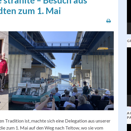
 strahlte – Besuch aus
dten zum 1. Mai
G
V
Pl
A
P
ren Tradition ist, machte sich eine Delegation aus unserer
V
ndie zum 1. Mai auf den Weg nach Teltow, wo sie vom