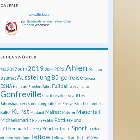
GALERIE
www.
flick
r
.com
Zur
Bildergalerie von Teltow ohne
Grenzen
wechseln
SCHLAGWÖRTER
Ahlen
2019
2017
2022
2018
2020
Ahlener
750
Ausstellung
Bürgerreise
Stadtfest
Corona
Fußball
ESNA
Fahrrad
Geschichte
Friedensfahrt
Gonfreville
Gonfreviller Stadtfest
Jahreshauptversammlung
Kirschblütenfest
Jubiläum
Khotyn
Kunst
Mauerfall
Maifest
Kultur
Magland
Malerei
Michaelismarkt
Pöttkes- und
Polen
Politik
Sport
Töttkenmarkt
Rübchentorte
Rudong
Tag der
Teltow
Teltow
Teltower Stadtfest
offenen Höfe
Tanz