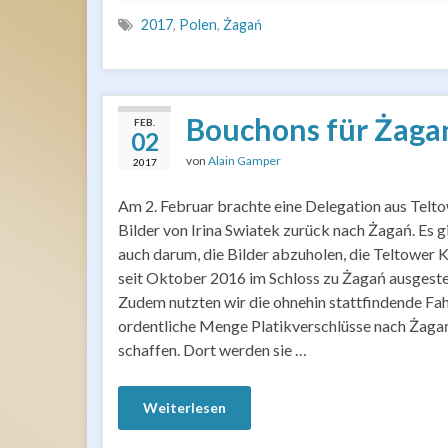
2017
,
Polen
,
Żagań
Bouchons für Żaga
FEB.
02
von
Alain Gamper
2017
Am 2. Februar brachte eine Delegation aus Telto
Bilder von Irina Swiatek zurück nach Żagań. Es g
auch darum, die Bilder abzuholen, die Teltower K
seit Oktober 2016 im Schloss zu Żagań ausgestel
Zudem nutzten wir die ohnehin stattfindende Fah
ordentliche Menge Platikverschlüsse nach Żaga
schaffen. Dort werden sie …
Weiterlesen