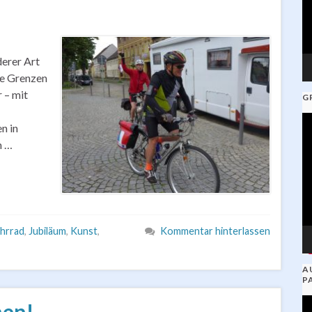
erer Art
ne Grenzen
r – mit
G
V
n in
Pl
m …
hrrad
,
Jubiläum
,
Kunst
,
Kommentar hinterlassen
A
P
V
men!