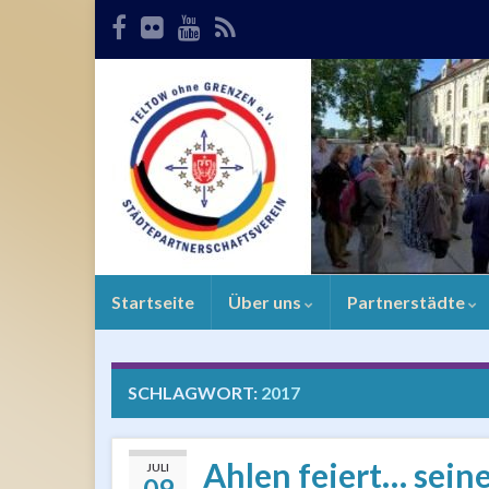
Startseite
Über uns
Partnerstädte
SCHLAGWORT:
2017
Ahlen feiert… sein
JULI
09