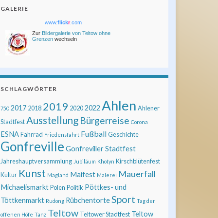
GALERIE
www.
flick
r
.com
Zur
Bildergalerie von Teltow ohne
Grenzen
wechseln
SCHLAGWÖRTER
Ahlen
2019
2017
2022
2018
2020
Ahlener
750
Ausstellung
Bürgerreise
Stadtfest
Corona
Fußball
ESNA
Fahrrad
Geschichte
Friedensfahrt
Gonfreville
Gonfreviller Stadtfest
Jahreshauptversammlung
Kirschblütenfest
Jubiläum
Khotyn
Kunst
Mauerfall
Maifest
Kultur
Magland
Malerei
Michaelismarkt
Pöttkes- und
Polen
Politik
Sport
Töttkenmarkt
Rübchentorte
Rudong
Tag der
Teltow
Teltow
Teltower Stadtfest
offenen Höfe
Tanz