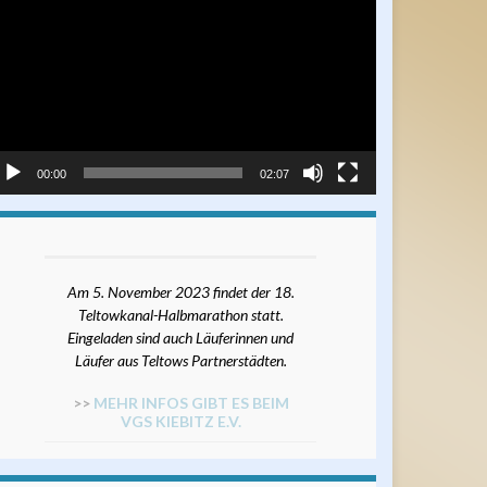
ayer
00:00
02:07
Am 5. November 2023 findet der 18.
Teltowkanal-Halbmarathon statt.
Eingeladen sind auch Läuferinnen und
Läufer aus Teltows Partnerstädten.
>>
MEHR INFOS GIBT ES BEIM
VGS KIEBITZ E.V.