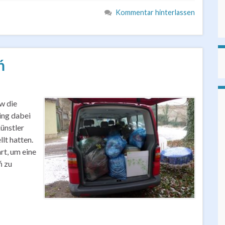
Kommentar hinterlassen
ń
w die
ing dabei
ünstler
lt hatten.
rt, um eine
ń zu