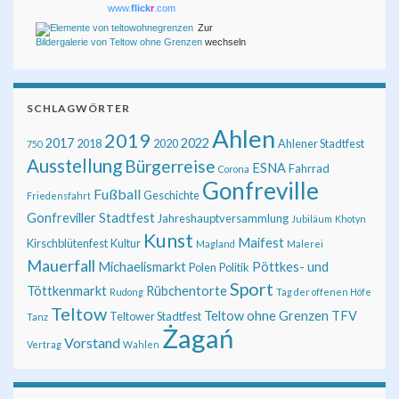
www.
flick
r
.com
Zur
Bildergalerie von Teltow ohne Grenzen
wechseln
SCHLAGWÖRTER
Ahlen
2019
2017
2022
2018
2020
Ahlener Stadtfest
750
Ausstellung
Bürgerreise
ESNA
Fahrrad
Corona
Gonfreville
Fußball
Geschichte
Friedensfahrt
Gonfreviller Stadtfest
Jahreshauptversammlung
Jubiläum
Khotyn
Kunst
Maifest
Kirschblütenfest
Kultur
Magland
Malerei
Mauerfall
Michaelismarkt
Pöttkes- und
Polen
Politik
Sport
Töttkenmarkt
Rübchentorte
Rudong
Tag der offenen Höfe
Teltow
Teltow ohne Grenzen
TFV
Teltower Stadtfest
Tanz
Żagań
Vorstand
Vertrag
Wahlen