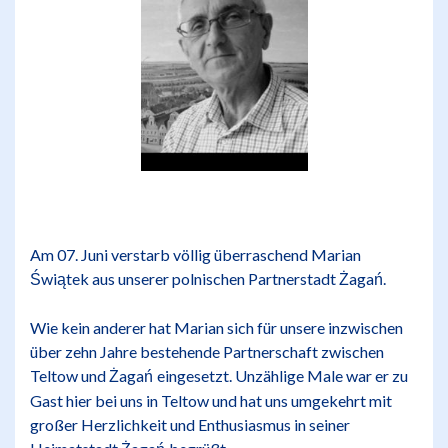
Am 07. Juni verstarb völlig überraschend Marian
wi
tek aus unserer polnischen Partnerstadt
aga
.
Ś
ą
Ż
ń
Wie kein anderer hat Marian sich für unsere inzwischen
über zehn Jahre bestehende Partnerschaft zwischen
Teltow und
aga
eingesetzt. Unzählige Male war er zu
Ż
ń
Gast hier bei uns in Teltow und hat uns umgekehrt mit
großer Herzlichkeit und Enthusiasmus in seiner