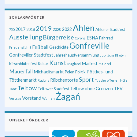
SCHLAGWÖRTER
Ahlen
2019
2017
2022
2018
2020
Ahlener Stadtfest
750
Ausstellung
Bürgerreise
ESNA
Fahrrad
Corona
Gonfreville
Fußball
Geschichte
Friedensfahrt
Gonfreviller Stadtfest
Jahreshauptversammlung
Jubiläum
Khotyn
Kunst
Maifest
Kirschblütenfest
Kultur
Magland
Malerei
Mauerfall
Michaelismarkt
Pöttkes- und
Polen
Politik
Sport
Töttkenmarkt
Rübchentorte
Rudong
Tag der offenen Höfe
Teltow
Teltow ohne Grenzen
TFV
Teltower Stadtfest
Tanz
Żagań
Vorstand
Vertrag
Wahlen
UNSERE FÖRDERER