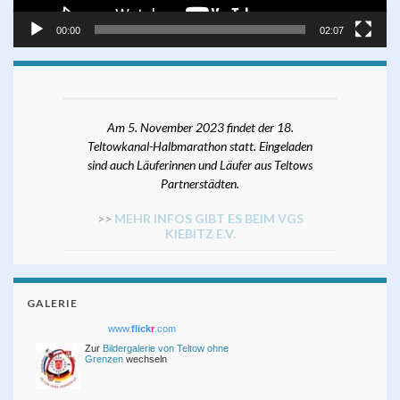
00:00
02:07
Am 5. November 2023 findet der 18.
Teltowkanal-Halbmarathon statt. Eingeladen
sind auch Läuferinnen und Läufer aus Teltows
Partnerstädten.
>>
MEHR INFOS GIBT ES BEIM VGS
KIEBITZ E.V.
GALERIE
www.
flick
r
.com
Zur
Bildergalerie von Teltow ohne
Grenzen
wechseln