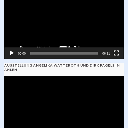
Player
00:00
06:21
AUSSTELLUNG ANGELIKA WATTEROTH UND DIRK PAGELS IN
AHLEN
Video-
Player