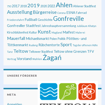
Ahlen
2019
2017
2022
2018
2020
Ahlener Stadtfest
750
Ausstellung
Bürgerreise
ESNA
Fahrrad
Corona
Gonfreville
Fußball
Geschichte
Friedensfahrt
Gonfreviller Stadtfest
Jahreshauptversammlung
Jubiläum
Khotyn
Kunst
Maifest
Kirschblütenfest
Kultur
Magland
Malerei
Mauerfall
Michaelismarkt
Pöttkes- und
Polen
Politik
Sport
Töttkenmarkt
Rübchentorte
Rudong
Tag der offenen Höfe
Teltow
Teltow ohne Grenzen
TFV
Teltower Stadtfest
Tanz
Żagań
Vorstand
Vertrag
Wahlen
UNSERE FÖRDERER
META
Anmelden