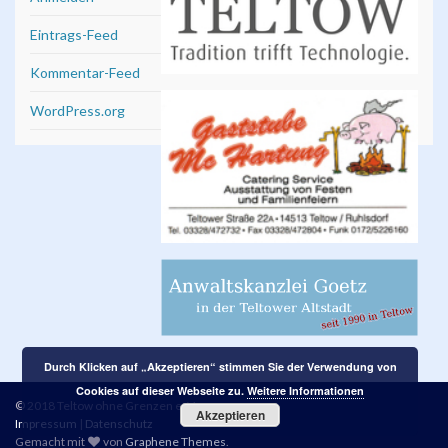
Eintrags-Feed
Kommentar-Feed
WordPress.org
Durch Klicken auf „Akzeptieren“ stimmen Sie der Verwendung von
Cookies auf dieser Webseite zu.
Weitere Informationen
© 2018 Teltow ohne Grenzen e. V.
Akzeptieren
Impressum
|
Datenschutz
Gemacht mit
von
Graphene Themes
.