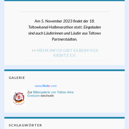
Am 5. November 2023 findet der 18.
Teltowkanal-Halbmarathon statt. Eingeladen
sind auch Läuferinnen und Läufer aus Teltows
Partnerstädten.
>>
MEHR INFOS GIBT ES BEIM VGS
KIEBITZ E.V.
GALERIE
www.
flick
r
.com
Zur
Bildergalerie von Teltow ohne
Grenzen
wechseln
SCHLAGWÖRTER