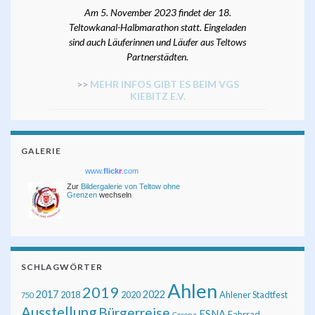
Am 5. November 2023 findet der 18.
Teltowkanal-Halbmarathon statt. Eingeladen
sind auch Läuferinnen und Läufer aus Teltows
Partnerstädten.
>>
MEHR INFOS GIBT ES BEIM VGS
KIEBITZ E.V.
GALERIE
www.
flick
r
.com
Zur
Bildergalerie von Teltow ohne
Grenzen
wechseln
SCHLAGWÖRTER
Ahlen
2019
2017
2022
2018
2020
Ahlener Stadtfest
750
Ausstellung
Bürgerreise
ESNA
Fahrrad
Corona