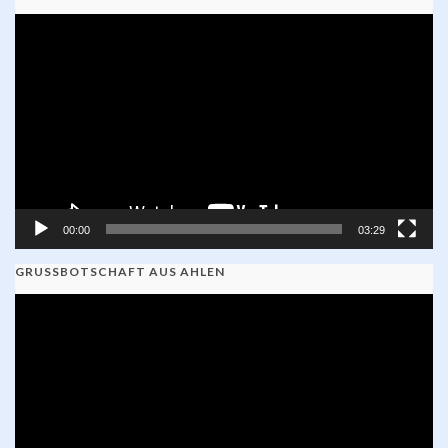
Video-
Player
00:00
03:29
GRUSSBOTSCHAFT AUS AHLEN
Video-
Player