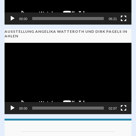
00:00
06:21
AUSSTELLUNG ANGELIKA WATTEROTH UND DIRK PAGELS IN
AHLEN
Video-
Player
00:00
02:07