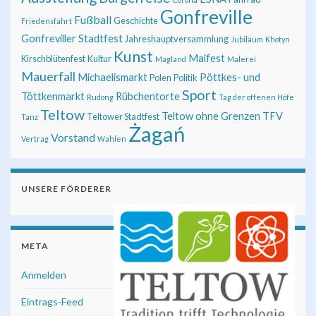
Gonfreville
Fußball
Geschichte
Friedensfahrt
Gonfreviller Stadtfest
Jahreshauptversammlung
Jubiläum
Khotyn
Kunst
Maifest
Kirschblütenfest
Kultur
Magland
Malerei
Mauerfall
Michaelismarkt
Pöttkes- und
Polen
Politik
Sport
Töttkenmarkt
Rübchentorte
Rudong
Tag der offenen Höfe
Teltow
Teltow ohne Grenzen
TFV
Teltower Stadtfest
Tanz
Żagań
Vorstand
Vertrag
Wahlen
UNSERE FÖRDERER
META
Anmelden
Eintrags-Feed