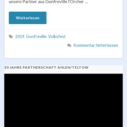
unsere Partner aus Gonfreville l‘Orcher …
Weiterlesen
2019
,
Gonfreville
,
Volksfest
Kommentar hinterlassen
30 JAHRE PARTNERSCHAFT AHLEN/TELTOW
Video-
Player