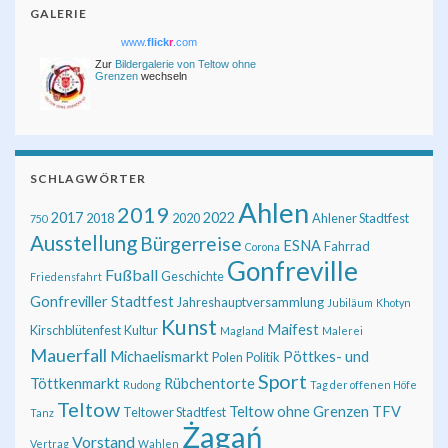
GALERIE
www.
flick
r
.com
Zur
Bildergalerie von Teltow ohne
Grenzen
wechseln
SCHLAGWÖRTER
Ahlen
2019
2017
2022
2018
2020
Ahlener Stadtfest
750
Ausstellung
Bürgerreise
ESNA
Fahrrad
Corona
Gonfreville
Fußball
Geschichte
Friedensfahrt
Gonfreviller Stadtfest
Jahreshauptversammlung
Jubiläum
Khotyn
Kunst
Maifest
Kirschblütenfest
Kultur
Magland
Malerei
Mauerfall
Michaelismarkt
Pöttkes- und
Polen
Politik
Sport
Töttkenmarkt
Rübchentorte
Rudong
Tag der offenen Höfe
Teltow
Teltow ohne Grenzen
TFV
Teltower Stadtfest
Tanz
Żagań
Vorstand
Vertrag
Wahlen