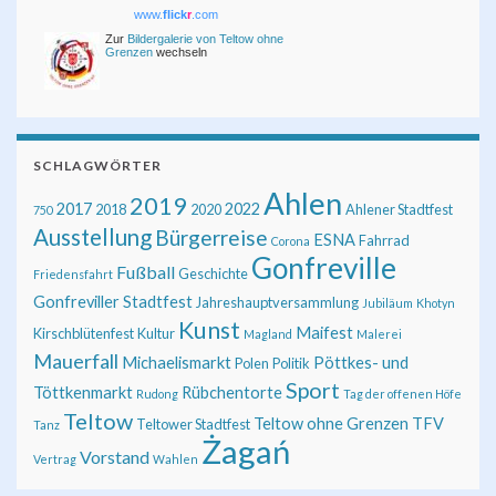
www.
flick
r
.com
Zur
Bildergalerie von Teltow ohne
Grenzen
wechseln
SCHLAGWÖRTER
Ahlen
2019
2017
2022
2018
2020
Ahlener Stadtfest
750
Ausstellung
Bürgerreise
ESNA
Fahrrad
Corona
Gonfreville
Fußball
Geschichte
Friedensfahrt
Gonfreviller Stadtfest
Jahreshauptversammlung
Jubiläum
Khotyn
Kunst
Maifest
Kirschblütenfest
Kultur
Magland
Malerei
Mauerfall
Michaelismarkt
Pöttkes- und
Polen
Politik
Sport
Töttkenmarkt
Rübchentorte
Rudong
Tag der offenen Höfe
Teltow
Teltow ohne Grenzen
TFV
Teltower Stadtfest
Tanz
Żagań
Vorstand
Vertrag
Wahlen