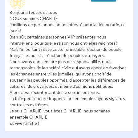
Bonjour à toutes et tous
NOUS sommes CHARLIE
4 millions de personnes ont manifesté pour la démocratie, ce
jour-là.
Bien sûr, certaines personnes VIP présentes nous
interpellent: pour quelle raison nous ont-elles rejointes?
Mais l’important reste cette formidable réaction du peuple
français et aussi la réaction de peuples étrangers.
Nous avons donc encore plus de responsabilité, nous
responsables de la société civile qui avons choisi de favoriser
les échanges entre villes jumelles, qui avons choisi de
soutenir les peuples opprimés, d’accepter les différences de
cultures, de croyances, et même d’opinions politiques.
Alors c’est réconfortant de se sentir soutenus.
La folie peut encore frapper, alors ensemble soyons vigilants
contre les extrêmes!
Je suis CHARLIE, vous êtes CHARLIE, nous sommes
ensemble CHARLIE
Et vive l’amitié !!