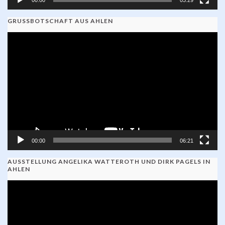
GRUSSBOTSCHAFT AUS AHLEN
Video-
Player
00:00
06:21
AUSSTELLUNG ANGELIKA WATTEROTH UND DIRK PAGELS IN
AHLEN
Video-
Player