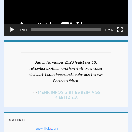
00:00
02:07
Am 5. November 2023 findet der 18.
Teltowkanal-Halbmarathon statt. Eingeladen
sind auch Läuferinnen und Läufer aus Teltows
Partnerstädten.
>>
MEHR INFOS GIBT ES BEIM VGS
KIEBITZ E.V.
GALERIE
www.
flick
r
.com