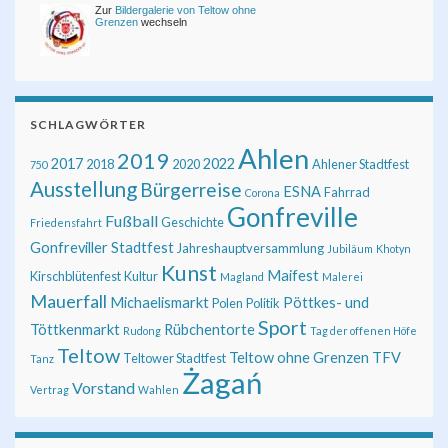
Zur
Bildergalerie von Teltow ohne
Grenzen
wechseln
SCHLAGWÖRTER
Ahlen
2019
2017
2022
2018
2020
Ahlener Stadtfest
750
Ausstellung
Bürgerreise
ESNA
Fahrrad
Corona
Gonfreville
Fußball
Geschichte
Friedensfahrt
Gonfreviller Stadtfest
Jahreshauptversammlung
Jubiläum
Khotyn
Kunst
Maifest
Kirschblütenfest
Kultur
Magland
Malerei
Mauerfall
Michaelismarkt
Pöttkes- und
Polen
Politik
Sport
Töttkenmarkt
Rübchentorte
Rudong
Tag der offenen Höfe
Teltow
Teltow ohne Grenzen
TFV
Teltower Stadtfest
Tanz
Żagań
Vorstand
Vertrag
Wahlen