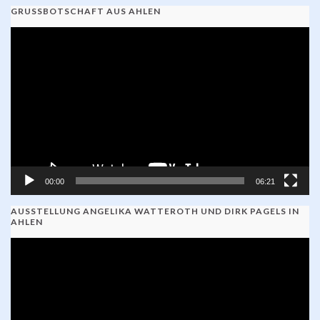
GRUSSBOTSCHAFT AUS AHLEN
Video-
Player
00:00
06:21
AUSSTELLUNG ANGELIKA WATTEROTH UND DIRK PAGELS IN
AHLEN
Video-
Player