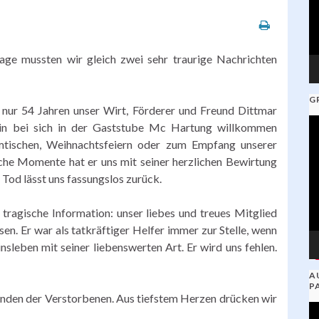
age mussten wir gleich zwei sehr traurige Nachrichten
G
nur 54 Jahren unser Wirt, Förderer und Freund Dittmar
V
ein bei sich in der Gaststube Mc Hartung willkommen
Pl
tischen, Weihnachtsfeiern oder zum Empfang unserer
iche Momente hat er uns mit seiner herzlichen Bewirtung
Tod lässt uns fassungslos zurück.
 tragische Information: unser liebes und treues Mitglied
sen. Er war als tatkräftiger Helfer immer zur Stelle, wenn
sleben mit seiner liebenswerten Art. Er wird uns fehlen.
A
P
unden der Verstorbenen. Aus tiefstem Herzen drücken wir
V