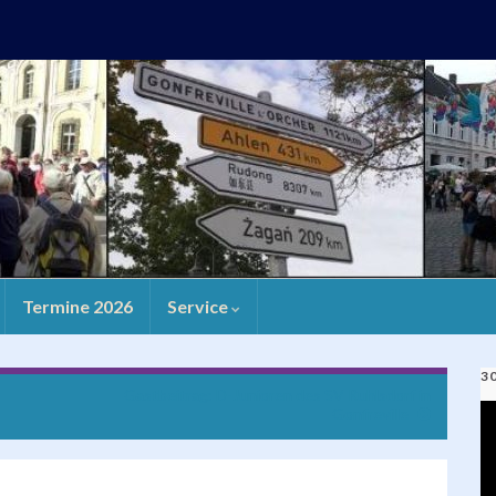
Termine 2026
Service
3
Gastbeitrag: D-Junioren des SV Ruhlsdorf in
V
Gonfreville
Pl