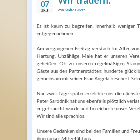
Wir trauern.
07
von
Maltê Goetz
2018
Es ist kaum zu begreifen. Innerhalb weniger T
entgegennehmen.
Am vergangenen Freitag verstarb im Alter von 
Hartung. Unzählige Male hat er unseren Ver
geheißen. Ob zu unseren regelmäßigen Stamm
Gäste aus den Partnerstädten: hunderte glückl
gemeinsam mit seiner Frau Angela beschert. Sein 
Nur zwei Tage später erreichte uns die nächste
Peter Sarodnik hat uns ebenfalls plötzlich verlas
er gebraucht wurde und bereicherte unser Verein
Wir sind alle sprachlos.
Unsere Gedanken sind bei den Familien und Fre
ihnen unser Mitgefühl aus.