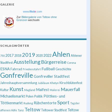
GALERIE
www.
flick
r
.com
Zur
Bildergalerie von Teltow ohne
Grenzen
wechseln
SCHLAGWÖRTER
Ahlen
2019
2017
2022
2018
2020
Ahlener
750
Ausstellung
Bürgerreise
Stadtfest
Corona
Fußball
ESNA
Fahrrad
Geschichte
Friedensfahrt
Gonfreville
Gonfreviller Stadtfest
Jahreshauptversammlung
Kirschblütenfest
Jubiläum
Khotyn
Kunst
Mauerfall
Maifest
Kultur
Magland
Malerei
Michaelismarkt
Pöttkes- und
Polen
Politik
Sport
Töttkenmarkt
Rübchentorte
Rudong
Tag der
Teltow
Teltow
Teltower Stadtfest
offenen Höfe
Tanz