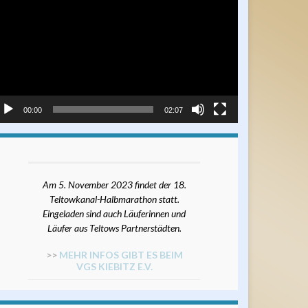
ayer
00:00
02:07
Am 5. November 2023 findet der 18.
Teltowkanal-Halbmarathon statt.
Eingeladen sind auch Läuferinnen und
Läufer aus Teltows Partnerstädten.
>>
MEHR INFOS GIBT ES BEIM
VGS KIEBITZ E.V.