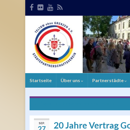
Startseite
Über uns
Partnerstädte
Żagań: Eine Bürgerfahrt wird zur Tradition
20 Jahre Vertrag Gon
SEP.
27