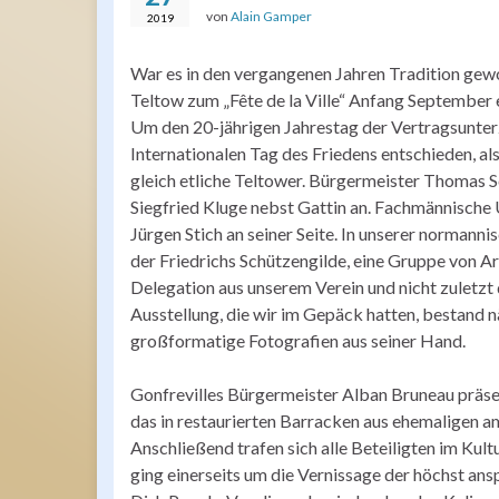
von
Alain Gamper
2019
War es in den vergangenen Jahren Tradition gewo
Teltow zum „Fête de la Ville“ Anfang September e
Um den 20-jährigen Jahrestag der Vertragsunterz
Internationalen Tag des Friedens entschieden, al
gleich etliche Teltower. Bürgermeister Thomas S
Siegfried Kluge nebst Gattin an. Fachmännische 
Jürgen Stich an seiner Seite. In unserer norman
der Friedrichs Schützengilde, eine Gruppe von A
Delegation aus unserem Verein und nicht zuletzt
Ausstellung, die wir im Gepäck hatten, bestand n
großformatige Fotografien aus seiner Hand.
Gonfrevilles Bürgermeister Alban Bruneau präse
das in restaurierten Barracken aus ehemaligen a
Anschließend trafen sich alle Beteiligten im Kul
ging einerseits um die Vernissage der höchst an