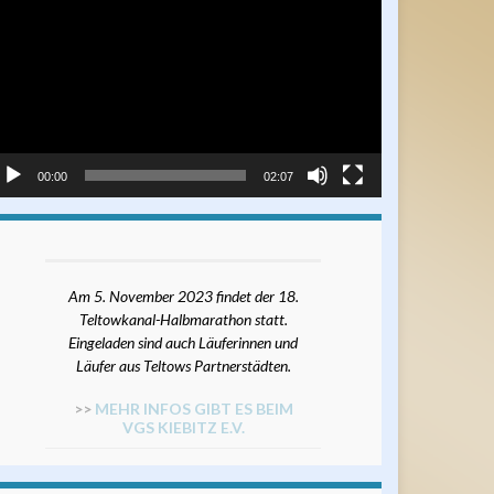
ayer
00:00
02:07
Am 5. November 2023 findet der 18.
Teltowkanal-Halbmarathon statt.
Eingeladen sind auch Läuferinnen und
Läufer aus Teltows Partnerstädten.
>>
MEHR INFOS GIBT ES BEIM
VGS KIEBITZ E.V.