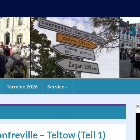
Termine 2026
Service
3
20 Jahre Vertrag Gonfreville – Teltow (Teil 2)
V
Pl
freville – Teltow (Teil 1)