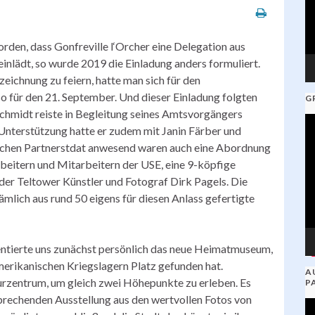
rden, dass Gonfreville l‘Orcher eine Delegation aus
inlädt, so wurde 2019 die Einladung anders formuliert.
eichnung zu feiern, hatte man sich für den
so für den 21. September. Und dieser Einladung folgten
G
chmidt reiste in Begleitung seines Amtsvorgängers
V
Unterstützung hatte er zudem mit Janin Färber und
Pl
nischen Partnerstdat anwesend waren auch eine Abordnung
rbeitern und Mitarbeitern der USE, eine 9-köpfige
 der Teltower Künstler und Fotograf Dirk Pagels. Die
ämlich aus rund 50 eigens für diesen Anlass gefertigte
ntierte uns zunächst persönlich das neue Heimatmuseum,
merikanischen Kriegslagern Platz gefunden hat.
A
turzentrum, um gleich zwei Höhepunkte zu erleben. Es
P
sprechenden Ausstellung aus den wertvollen Fotos von
V