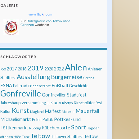
GALERIE
www.
flick
r
.com
Zur
Bildergalerie von Teltow ohne
Grenzen
wechseln
SCHLAGWÖRTER
Ahlen
2019
2017
2022
2018
2020
Ahlener
750
Ausstellung
Bürgerreise
Stadtfest
Corona
Fußball
ESNA
Fahrrad
Geschichte
Friedensfahrt
Gonfreville
Gonfreviller Stadtfest
Jahreshauptversammlung
Kirschblütenfest
Jubiläum
Khotyn
Kunst
Mauerfall
Maifest
Kultur
Magland
Malerei
Michaelismarkt
Pöttkes- und
Polen
Politik
Sport
Töttkenmarkt
Rübchentorte
Rudong
Tag der
Teltow
Teltow
Teltower Stadtfest
offenen Höfe
Tanz