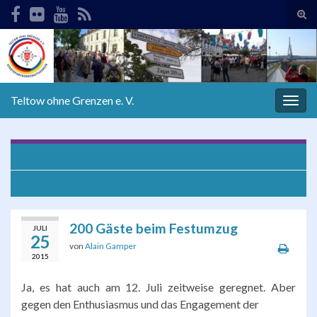
Suc
ums
Search for:
Teltow ohne Grenzen e. V.
Navi
umsc
4 Partner in luftiger Höhe
Fête de la Ville
200 Gäste beim Festumzug
JULI
25
von
Alain Gamper
2015
Ja, es hat auch am 12. Juli zeitweise geregnet. Aber
gegen den Enthusiasmus und das Engagement der