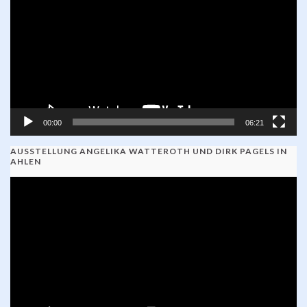
00:00
06:21
AUSSTELLUNG ANGELIKA WATTEROTH UND DIRK PAGELS IN
AHLEN
Video-
Player