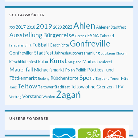
SCHLAGWÖRTER
Ahlen
2019
2017
2022
2018
2020
Ahlener Stadtfest
750
Ausstellung
Bürgerreise
ESNA
Fahrrad
Corona
Gonfreville
Fußball
Geschichte
Friedensfahrt
Gonfreviller Stadtfest
Jahreshauptversammlung
Jubiläum
Khotyn
Kunst
Maifest
Kirschblütenfest
Kultur
Magland
Malerei
Mauerfall
Michaelismarkt
Pöttkes- und
Polen
Politik
Sport
Töttkenmarkt
Rübchentorte
Rudong
Tag der offenen Höfe
Teltow
Teltow ohne Grenzen
TFV
Teltower Stadtfest
Tanz
Żagań
Vorstand
Vertrag
Wahlen
UNSERE FÖRDERER