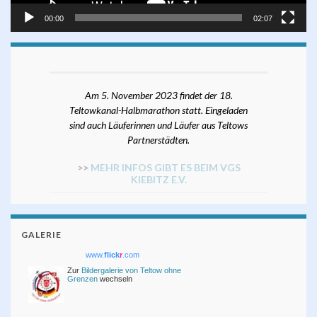
00:00
02:07
Am 5. November 2023 findet der 18.
Teltowkanal-Halbmarathon statt. Eingeladen
sind auch Läuferinnen und Läufer aus Teltows
Partnerstädten.
>>
MEHR INFOS GIBT ES BEIM VGS
KIEBITZ E.V.
GALERIE
www.
flick
r
.com
Zur
Bildergalerie von Teltow ohne
Grenzen
wechseln