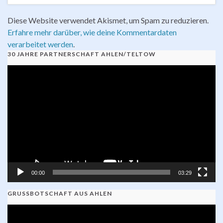
Diese Website verwendet Akismet, um Spam zu reduzieren.
Erfahre mehr darüber, wie deine Kommentardaten
verarbeitet werden
.
30 JAHRE PARTNERSCHAFT AHLEN/TELTOW
Video-
Player
00:00
03:29
GRUSSBOTSCHAFT AUS AHLEN
Video-
Player