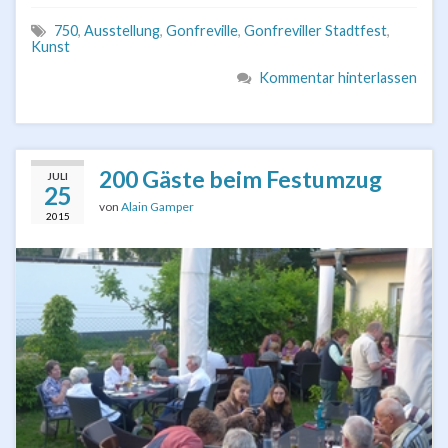
750
,
Ausstellung
,
Gonfreville
,
Gonfreviller Stadtfest
,
Kunst
Kommentar hinterlassen
200 Gäste beim Festumzug
JULI
25
von
Alain Gamper
2015