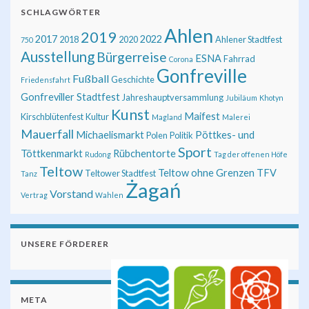
SCHLAGWÖRTER
Ahlen
2019
2017
2022
2018
2020
Ahlener Stadtfest
750
Ausstellung
Bürgerreise
ESNA
Fahrrad
Corona
Gonfreville
Fußball
Geschichte
Friedensfahrt
Gonfreviller Stadtfest
Jahreshauptversammlung
Jubiläum
Khotyn
Kunst
Maifest
Kirschblütenfest
Kultur
Magland
Malerei
Mauerfall
Michaelismarkt
Pöttkes- und
Polen
Politik
Sport
Töttkenmarkt
Rübchentorte
Rudong
Tag der offenen Höfe
Teltow
Teltow ohne Grenzen
TFV
Teltower Stadtfest
Tanz
Żagań
Vorstand
Vertrag
Wahlen
UNSERE FÖRDERER
META