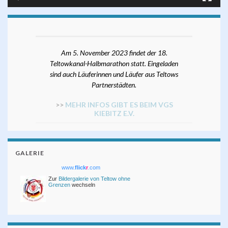
Am 5. November 2023 findet der 18.
Teltowkanal-Halbmarathon statt. Eingeladen
sind auch Läuferinnen und Läufer aus Teltows
Partnerstädten.
>>
MEHR INFOS GIBT ES BEIM VGS
KIEBITZ E.V.
GALERIE
www.
flick
r
.com
Zur
Bildergalerie von Teltow ohne
Grenzen
wechseln