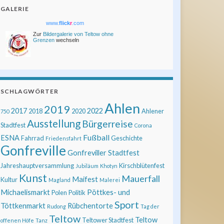
GALERIE
www.
flick
r
.com
Zur
Bildergalerie von Teltow ohne
Grenzen
wechseln
SCHLAGWÖRTER
Ahlen
2019
2017
2022
2018
2020
Ahlener
750
Ausstellung
Bürgerreise
Stadtfest
Corona
Fußball
ESNA
Fahrrad
Geschichte
Friedensfahrt
Gonfreville
Gonfreviller Stadtfest
Jahreshauptversammlung
Kirschblütenfest
Jubiläum
Khotyn
Kunst
Mauerfall
Maifest
Kultur
Magland
Malerei
Michaelismarkt
Pöttkes- und
Polen
Politik
Sport
Töttkenmarkt
Rübchentorte
Rudong
Tag der
Teltow
Teltow
Teltower Stadtfest
offenen Höfe
Tanz