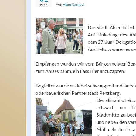
von
Alain Gamper
2014
Die Stadt Ahlen feiert
Auf Einladung des Ahle
dem 27. Juni, Delegatio
Aus Teltow waren es se
Empfangen wurden wir vom Bürgermeister Benedi
zum Anlass nahm, ein Fass Bier anzuzapfen.
Begleitet wurde er dabei schwungvoll und lauts
oberbayerischen Partnerstadt Penzberg.
Der allmählich ein
schwach, um di
Stadtmitte zu bee
und neben den ver
Mal mehr durch sei