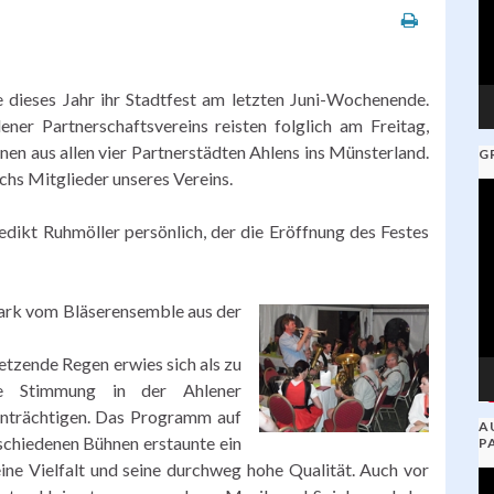
e dieses Jahr ihr Stadtfest am letzten Juni-Wochenende.
ner Partnerschaftsvereins reisten folglich am Freitag,
nen aus allen vier Partnerstädten Ahlens ins Münsterland.
G
chs Mitglieder unseres Vereins.
V
Pl
kt Ruhmöller persönlich, der die Eröffnung des Festes
tark vom Bläserensemble aus der
setzende Regen erwies sich als zu
e Stimmung in der Ahlener
inträchtigen. Das Programm auf
A
schiedenen Bühnen erstaunte ein
P
ne Vielfalt und seine durchweg hohe Qualität. Auch vor
V