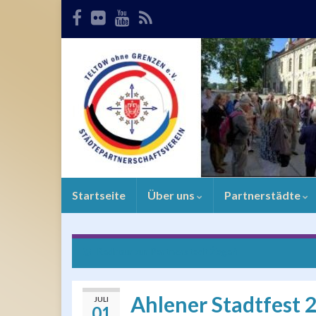
Startseite
Über uns
Partnerstädte
Radtour zur Partnerstadt Żagań
Ahlener Stadtfest 
JULI
01