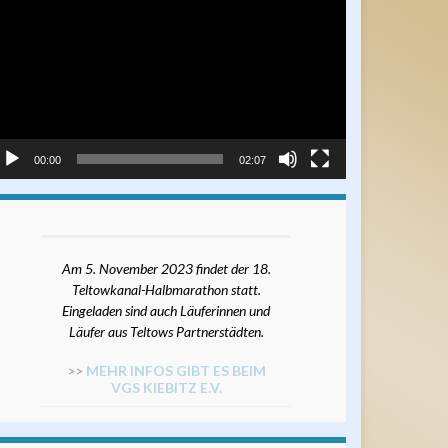
ayer
00:00
02:07
Am 5. November 2023 findet der 18.
Teltowkanal-Halbmarathon statt.
Eingeladen sind auch Läuferinnen und
Läufer aus Teltows Partnerstädten.
>>
MEHR INFOS GIBT ES BEIM
VGS KIEBITZ E.V.