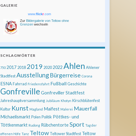
GALERIE
www.
flick
r
.com
Zur
Bildergalerie von Teltow ohne
Grenzen
wechseln
SCHLAGWÖRTER
Ahlen
2019
2017
2022
2018
2020
Ahlener
750
Ausstellung
Bürgerreise
Stadtfest
Corona
Fußball
ESNA
Fahrrad
Geschichte
Friedensfahrt
Gonfreville
Gonfreviller Stadtfest
Jahreshauptversammlung
Kirschblütenfest
Jubiläum
Khotyn
Kunst
Mauerfall
Maifest
Kultur
Magland
Malerei
Michaelismarkt
Pöttkes- und
Polen
Politik
Sport
Töttkenmarkt
Rübchentorte
Rudong
Tag der
Teltow
Teltow
Teltower Stadtfest
offenen Höfe
Tanz