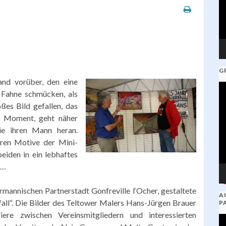
G
and vorüber, den eine
V
e Fahne schmücken, als
Pl
oßes Bild gefallen, das
en Moment, geht näher
sie ihren Mann heran.
eren Motive der Mini-
eiden in ein lebhaftes
t…
ormannischen Partnerstadt Gonfreville l‘Ocher, gestaltete
A
all“. Die Bilder des Teltower Malers Hans-Jürgen Brauer
P
ere zwischen Vereinsmitgliedern und interessierten
V