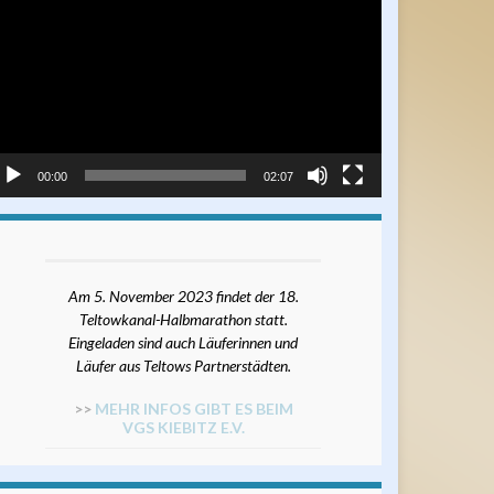
ayer
00:00
02:07
Am 5. November 2023 findet der 18.
Teltowkanal-Halbmarathon statt.
Eingeladen sind auch Läuferinnen und
Läufer aus Teltows Partnerstädten.
>>
MEHR INFOS GIBT ES BEIM
VGS KIEBITZ E.V.