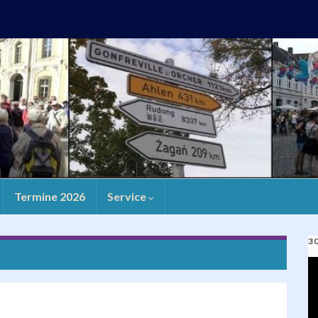
Termine 2026
Service
3
Rübchen zum Pöttkes- und Töttkenmarkt
V
Pl