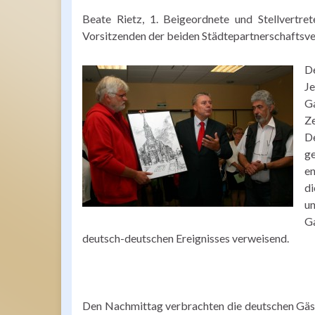
Beate Rietz, 1. Beigeordnete und Stellvertret
Vorsitzenden der beiden Städtepartnerschaftsv
D
J
Ga
Ze
De
g
en
di
u
Ga
deutsch-deutschen Ereignisses verweisend.
Den Nachmittag verbrachten die deutschen Gäst