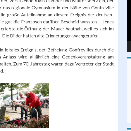
n der Vorsitzende Alain Gamper und Malte Goetz ein, der
Pl
ang das regionale Gymnasium in der Nähe von Gonfreville
 die große Anteilnahme an diesem Ereignis der deutsch-
ie gut die Franzosen darüber Bescheid wussten. – Jenes
 erlebte die Öffnung der Mauer hautnah, weil es sich im
 Die Bilder hatten alte Erinnerungen wachgerufen.
n lokales Ereignis, der Befreiung Gonfrevilles durch die
 Anlass wird alljährlich eine Gedenkveranstaltung am
alten. Zum 70. Jahrestag waren dazu Vertreter der Stadt
d.