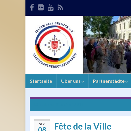
Startseite
Über uns
Partnerstädte
Ahlener Stadtfest 2014
Fête de la Ville
SEP.
08