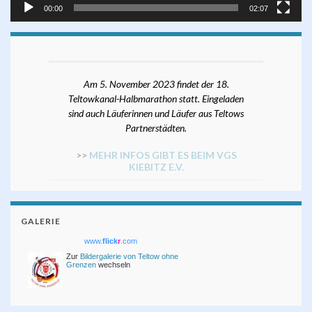
00:00
02:07
Am 5. November 2023 findet der 18.
Teltowkanal-Halbmarathon statt. Eingeladen
sind auch Läuferinnen und Läufer aus Teltows
Partnerstädten.
>>
MEHR INFOS GIBT ES BEIM VGS
KIEBITZ E.V.
GALERIE
www.
flick
r
.com
Zur
Bildergalerie von Teltow ohne
Grenzen
wechseln