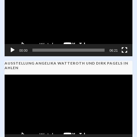
00:00
06:21
AUSSTELLUNG ANGELIKA WATTEROTH UND DIRK PAGELS IN
AHLEN
Video-
Player