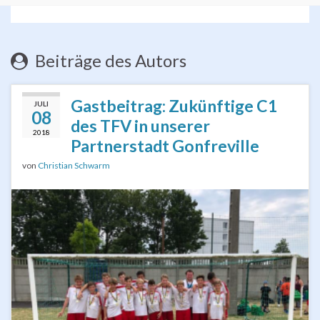
Beiträge des Autors
Gastbeitrag: Zukünftige C1
JULI
08
des TFV in unserer
2018
Partnerstadt Gonfreville
von
Christian Schwarm