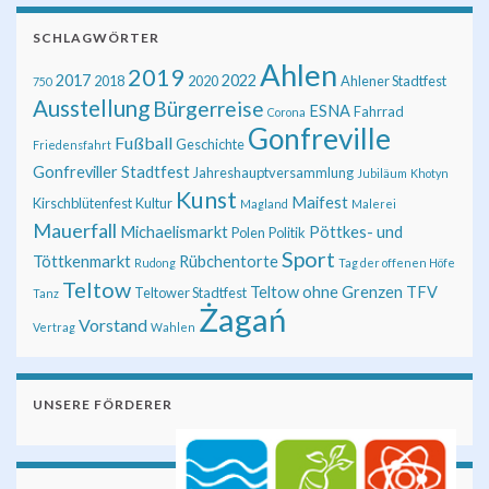
SCHLAGWÖRTER
Ahlen
2019
2017
2022
2018
2020
Ahlener Stadtfest
750
Ausstellung
Bürgerreise
ESNA
Fahrrad
Corona
Gonfreville
Fußball
Geschichte
Friedensfahrt
Gonfreviller Stadtfest
Jahreshauptversammlung
Jubiläum
Khotyn
Kunst
Maifest
Kirschblütenfest
Kultur
Magland
Malerei
Mauerfall
Michaelismarkt
Pöttkes- und
Polen
Politik
Sport
Töttkenmarkt
Rübchentorte
Rudong
Tag der offenen Höfe
Teltow
Teltow ohne Grenzen
TFV
Teltower Stadtfest
Tanz
Żagań
Vorstand
Vertrag
Wahlen
UNSERE FÖRDERER