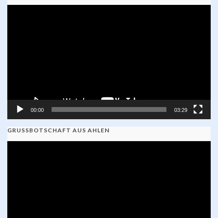
Video-
Player
00:00
03:29
GRUSSBOTSCHAFT AUS AHLEN
Video-
Player