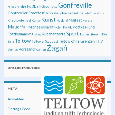
Gonfreville
Fußball
Geschichte
Friedensfahrt
Gonfreviller Stadtfest
Jahreshauptversammlung
Jubiläum
Khotyn
Kunst
Maifest
Kirschblütenfest
Kultur
Magland
Malerei
Mauerfall
Michaelismarkt
Pöttkes- und
Polen
Politik
Sport
Töttkenmarkt
Rübchentorte
Rudong
Tag der offenen Höfe
Teltow
Teltow ohne Grenzen
TFV
Teltower Stadtfest
Tanz
Żagań
Vorstand
Vertrag
Wahlen
UNSERE FÖRDERER
META
Anmelden
Eintrags-Feed