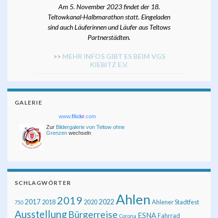
Am 5. November 2023 findet der 18.
Teltowkanal-Halbmarathon statt. Eingeladen
sind auch Läuferinnen und Läufer aus Teltows
Partnerstädten.
>>
MEHR INFOS GIBT ES BEIM VGS
KIEBITZ E.V.
GALERIE
www.
flick
r
.com
Zur
Bildergalerie von Teltow ohne
Grenzen
wechseln
SCHLAGWÖRTER
Ahlen
2019
2017
2022
2018
2020
Ahlener Stadtfest
750
Ausstellung
Bürgerreise
ESNA
Fahrrad
Corona