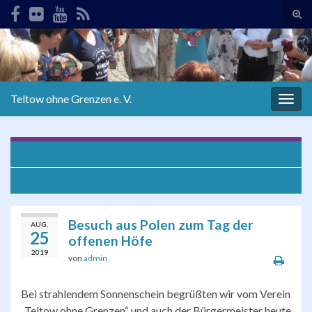
Suc
ums
Search for:
Teltow ohne Grenzen e. V.
Navi
umsc
Warschauer Aufstand: Einst Krieg, heute Bindeglied
Żagań: Eine Bürgerfahrt wird zur Tradition
Besuch aus Polen zum Tag der
AUG.
25
offenen Höfe
2019
von
admin
Bei strahlendem Sonnenschein begrüßten wir vom Verein
„Teltow ohne Grenzen“ und auch der Bürgermeister heute