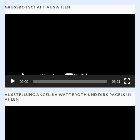
GRUSSBOTSCHAFT AUS AHLEN
Video-
Player
00:00
06:21
AUSSTELLUNG ANGELIKA WATTEROTH UND DIRK PAGELS IN
AHLEN
Video-
Player