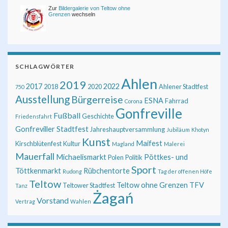
Zur
Bildergalerie von Teltow ohne
Grenzen
wechseln
SCHLAGWÖRTER
Ahlen
2019
2017
2022
2018
2020
Ahlener Stadtfest
750
Ausstellung
Bürgerreise
ESNA
Fahrrad
Corona
Gonfreville
Fußball
Geschichte
Friedensfahrt
Gonfreviller Stadtfest
Jahreshauptversammlung
Jubiläum
Khotyn
Kunst
Maifest
Kirschblütenfest
Kultur
Magland
Malerei
Mauerfall
Michaelismarkt
Pöttkes- und
Polen
Politik
Sport
Töttkenmarkt
Rübchentorte
Rudong
Tag der offenen Höfe
Teltow
Teltow ohne Grenzen
TFV
Teltower Stadtfest
Tanz
Żagań
Vorstand
Vertrag
Wahlen