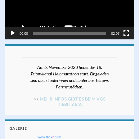
00:00
02:07
Am 5. November 2023 findet der 18.
Teltowkanal-Halbmarathon statt. Eingeladen
sind auch Läuferinnen und Läufer aus Teltows
Partnerstädten.
>>
MEHR INFOS GIBT ES BEIM VGS
KIEBITZ E.V.
GALERIE
www.
flick
r
.com