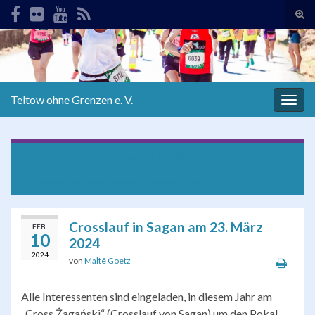
Suc
ums
Search for:
Teltow ohne Grenzen e. V.
Navi
umsc
Pöttkes und Töttken in Ahlen
Pfingstfahrt nach Ahlen – Anmeldung bis 8. April 2024
Crosslauf in Sagan am 23. März
FEB.
10
2024
2024
von
Maltê Goetz
Alle Interessenten sind eingeladen, in diesem Jahr am
„Cross Żagański“ (Crosslauf von Sagan) um den Pokal