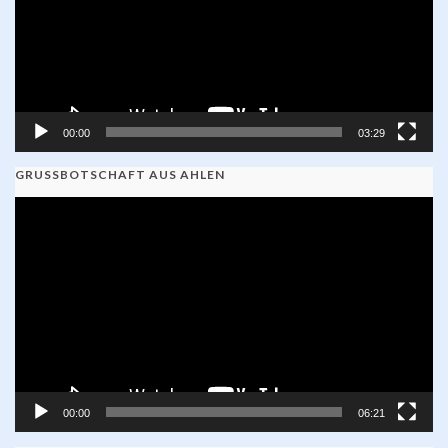
00:00
03:29
GRUSSBOTSCHAFT AUS AHLEN
Video-
Player
00:00
06:21