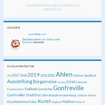
>>
MEHR INFOS GIBT ES BEIM VGS
KIEBITZ E.V.
GALERIE
www.
flick
r
.com
Zur
Bildergalerie von Teltow ohne
Grenzen
wechseln
SCHLAGWÖRTER
Ahlen
2019
2017
2022
2018
2020
Ahlener Stadtfest
750
Ausstellung
Bürgerreise
ESNA
Fahrrad
Corona
Gonfreville
Fußball
Geschichte
Friedensfahrt
Gonfreviller Stadtfest
Jahreshauptversammlung
Jubiläum
Khotyn
Kunst
Maifest
Kirschblütenfest
Kultur
Magland
Malerei