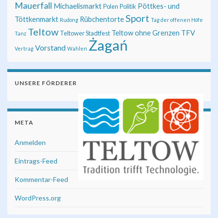
Mauerfall
Michaelismarkt
Pöttkes- und
Polen
Politik
Sport
Töttkenmarkt
Rübchentorte
Rudong
Tag der offenen Höfe
Teltow
Teltow ohne Grenzen
TFV
Teltower Stadtfest
Tanz
Żagań
Vorstand
Vertrag
Wahlen
UNSERE FÖRDERER
META
Anmelden
Eintrags-Feed
Kommentar-Feed
WordPress.org