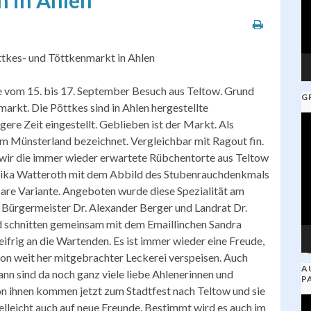
n in Ahlen
ttkes- und Töttkenmarkt in Ahlen
vom 15. bis 17. September Besuch aus Teltow. Grund
G
arkt. Die Pöttkes sind in Ahlen hergestellte
V
ere Zeit eingestellt. Geblieben ist der Markt. Als
Pl
m Münsterland bezeichnet. Vergleichbar mit Ragout fin.
wir die immer wieder erwartete Rübchentorte aus Teltow
elika Watteroth mit dem Abbild des Stubenrauchdenkmals
are Variante. Angeboten wurde diese Spezialität am
. Bürgermeister Dr. Alexander Berger und Landrat Dr.
d schnitten gemeinsam mit dem Emaillinchen Sandra
eifrig an die Wartenden. Es ist immer wieder eine Freude,
von weit her mitgebrachter Leckerei verspeisen. Auch
A
ann sind da noch ganz viele liebe Ahlenerinnen und
P
von ihnen kommen jetzt zum Stadtfest nach Teltow und sie
V
elleicht auch auf neue Freunde. Bestimmt wird es auch im