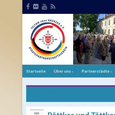
Startseite
Über uns
Partnerstädte
Żagań: Teltower lernen polnische Partnerstadt
kennen
SEP.