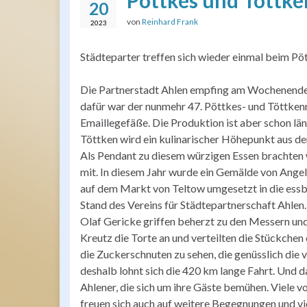
Pöttkes und Töttke
20
von
Reinhard Frank
2023
Städteparter treffen sich wieder einmal beim Pö
Die Partnerstadt Ahlen empfing am Wochenende 
dafür war der nunmehr 47. Pöttkes- und Töttkenm
Emaillegefäße. Die Produktion ist aber schon läng
Töttken wird ein kulinarischer Höhepunkt aus de
Als Pendant zu diesem würzigen Essen brachten 
mit. In diesem Jahr wurde ein Gemälde von Ang
auf dem Markt von Teltow umgesetzt in die essb
Stand des Vereins für Städtepartnerschaft Ahlen
Olaf Gericke griffen beherzt zu den Messern un
Kreutz die Torte an und verteilten die Stückchen 
die Zuckerschnuten zu sehen, die genüsslich die 
deshalb lohnt sich die 420 km lange Fahrt. Und d
Ahlener, die sich um ihre Gäste bemühen. Viele 
freuen sich auch auf weitere Begegnungen und vi