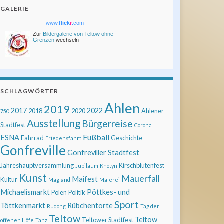
GALERIE
www.
flick
r
.com
Zur
Bildergalerie von Teltow ohne
Grenzen
wechseln
SCHLAGWÖRTER
Ahlen
2019
2017
2022
2018
2020
Ahlener
750
Ausstellung
Bürgerreise
Stadtfest
Corona
Fußball
ESNA
Fahrrad
Geschichte
Friedensfahrt
Gonfreville
Gonfreviller Stadtfest
Jahreshauptversammlung
Kirschblütenfest
Jubiläum
Khotyn
Kunst
Mauerfall
Maifest
Kultur
Magland
Malerei
Michaelismarkt
Pöttkes- und
Polen
Politik
Sport
Töttkenmarkt
Rübchentorte
Rudong
Tag der
Teltow
Teltow
Teltower Stadtfest
offenen Höfe
Tanz