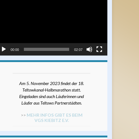
ayer
00:00
02:07
Am 5. November 2023 findet der 18.
Teltowkanal-Halbmarathon statt.
Eingeladen sind auch Läuferinnen und
Läufer aus Teltows Partnerstädten.
>>
MEHR INFOS GIBT ES BEIM
VGS KIEBITZ E.V.