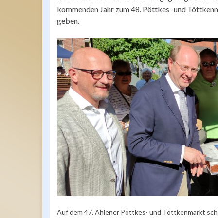
kommenden Jahr zum 48. Pöttkes- und Töttkenm
geben.
Auf dem 47. Ahlener Pöttkes- und Töttkenmarkt schn