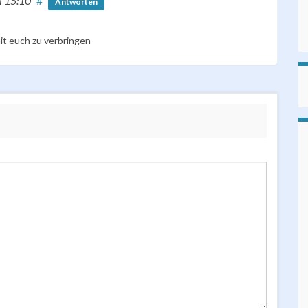
i 15:10
#
Antworten
it euch zu verbringen