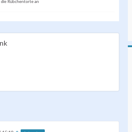
l) die Rübchentorte an
ank