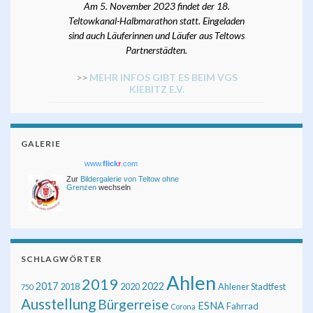
Am 5. November 2023 findet der 18.
Teltowkanal-Halbmarathon statt. Eingeladen
sind auch Läuferinnen und Läufer aus Teltows
Partnerstädten.
>>
MEHR INFOS GIBT ES BEIM VGS
KIEBITZ E.V.
GALERIE
www.
flick
r
.com
Zur
Bildergalerie von Teltow ohne
Grenzen
wechseln
SCHLAGWÖRTER
Ahlen
2019
2017
2022
2018
2020
Ahlener Stadtfest
750
Ausstellung
Bürgerreise
ESNA
Fahrrad
Corona