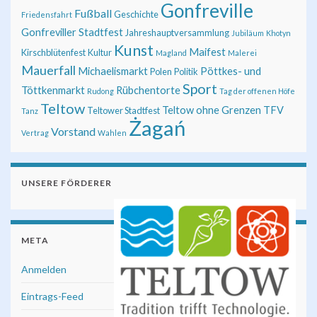
Gonfreville
Fußball
Geschichte
Friedensfahrt
Gonfreviller Stadtfest
Jahreshauptversammlung
Jubiläum
Khotyn
Kunst
Maifest
Kirschblütenfest
Kultur
Magland
Malerei
Mauerfall
Michaelismarkt
Pöttkes- und
Polen
Politik
Sport
Töttkenmarkt
Rübchentorte
Rudong
Tag der offenen Höfe
Teltow
Teltow ohne Grenzen
TFV
Teltower Stadtfest
Tanz
Żagań
Vorstand
Vertrag
Wahlen
UNSERE FÖRDERER
META
Anmelden
Eintrags-Feed