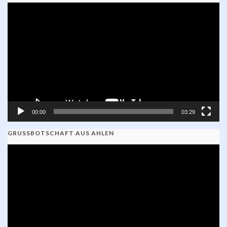
Video-
Player
00:00
03:29
GRUSSBOTSCHAFT AUS AHLEN
Video-
Player