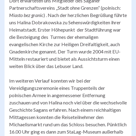
Dort erwarteten uns Mitglieder des Saganer
Partnerschaftsvereins „Stadt ohne Grenzen“ (polnisch:
Miasto bez granic
) . Nach der herzlichen Begrüßung führte
uns Halina Dobrakowska zu Sehenswürdigkeiten ihrer
Heimatstadt. Erster Höhepunkt der Stadtführung war
die Besteigung des Turmes der ehemaligen
evangelischen Kirche zur Heiligen Dreifaltigkeit, auch
Gnadenkirche genannt. Der Turm wurde 2004 mit EU-
Mitteln restauriert und bietet als Aussichtsturm einen
weiten Blick über das Lebuser Land.
Im weiteren Verlauf konnten wir bei der
Vereidigungszeremonie eines Truppenteils der
polnischen Armee in angemessener Entfernung
zuschauen und von Halina noch viel über die wechselvolle
Geschichte Sagans erfahren. Nach einem reichhaltigen
Mittagessen konnten die Reiseteilnehmer den
Michaelismarkt rund um das Schloss besuchen. Pünktlich
16.00 Uhr ging es dann zum StaLag-Museum außerhalb