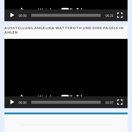
00:00
06:21
AUSSTELLUNG ANGELIKA WATTEROTH UND DIRK PAGELS IN
AHLEN
Video-
Player
00:00
02:07