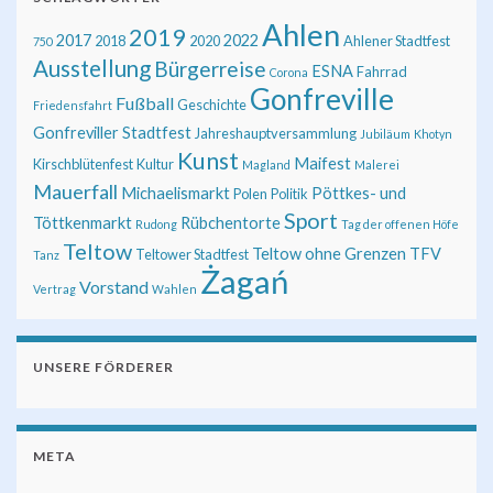
Ahlen
2019
2017
2022
2018
2020
Ahlener Stadtfest
750
Ausstellung
Bürgerreise
ESNA
Fahrrad
Corona
Gonfreville
Fußball
Geschichte
Friedensfahrt
Gonfreviller Stadtfest
Jahreshauptversammlung
Jubiläum
Khotyn
Kunst
Maifest
Kirschblütenfest
Kultur
Magland
Malerei
Mauerfall
Michaelismarkt
Pöttkes- und
Polen
Politik
Sport
Töttkenmarkt
Rübchentorte
Rudong
Tag der offenen Höfe
Teltow
Teltow ohne Grenzen
TFV
Teltower Stadtfest
Tanz
Żagań
Vorstand
Vertrag
Wahlen
UNSERE FÖRDERER
META