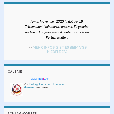
Am 5. November 2023 findet der 18.
Teltowkanal-Halbmarathon statt. Eingeladen
sind auch Läuferinnen und Läufer aus Teltows
Partnerstädten.
>>
MEHR INFOS GIBT ES BEIM VGS
KIEBITZ E.V.
GALERIE
www.
flick
r
.com
Zur
Bildergalerie von Teltow ohne
Grenzen
wechseln
SCHLAGWÖRTER