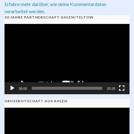
Erfahre mehr darüber, wie deine Kommentardaten
verarbeitet werden
.
30 JAHRE PARTNERSCHAFT AHLEN/TELTOW
Video-
Player
00:00
03:29
GRUSSBOTSCHAFT AUS AHLEN
Video-
Player