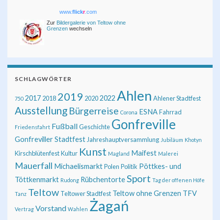
www.
flick
r
.com
Zur
Bildergalerie von Teltow ohne
Grenzen
wechseln
SCHLAGWÖRTER
Ahlen
2019
2017
2022
2018
2020
Ahlener Stadtfest
750
Ausstellung
Bürgerreise
ESNA
Fahrrad
Corona
Gonfreville
Fußball
Geschichte
Friedensfahrt
Gonfreviller Stadtfest
Jahreshauptversammlung
Jubiläum
Khotyn
Kunst
Maifest
Kirschblütenfest
Kultur
Magland
Malerei
Mauerfall
Michaelismarkt
Pöttkes- und
Polen
Politik
Sport
Töttkenmarkt
Rübchentorte
Rudong
Tag der offenen Höfe
Teltow
Teltow ohne Grenzen
TFV
Teltower Stadtfest
Tanz
Żagań
Vorstand
Vertrag
Wahlen