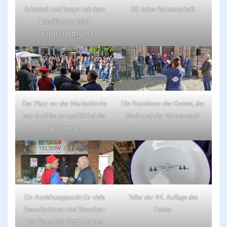
Schmicdt und Berger mit dem
30 Jahre Partnerschaft
Emaillinchen beim
Tortenanschnitt (v.l.n.r.)
Der Platz vor der Marienkirche
Die Prominenz des Kreises, der
war in Ahlen gut gefüllt bei der
Stadt und der Partnerstadt
Eröffnung.
Ein Anziehungspunkt für viele
Teller der 44. Auflage des
Besucherinnen und Besucher:
Festes
Der Stand der Stadt und des