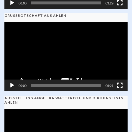
00:00
03:29
GRUSSBOTSCHAFT AUS AHLEN
Video-
Player
00:00
06:21
AUSSTELLUNG ANGELIKA WATTEROTH UND DIRK PAGELS IN
AHLEN
Video-
Player