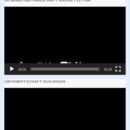
30 JAHRE PARTNERSCHAFT AHLEN/TELTOW
Video-
Player
00:00
03:29
GRUSSBOTSCHAFT AUS AHLEN
Video-
Player