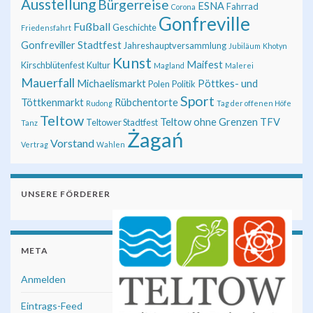
Ausstellung
Bürgerreise
ESNA
Fahrrad
Corona
Gonfreville
Fußball
Geschichte
Friedensfahrt
Gonfreviller Stadtfest
Jahreshauptversammlung
Jubiläum
Khotyn
Kunst
Maifest
Kirschblütenfest
Kultur
Magland
Malerei
Mauerfall
Michaelismarkt
Pöttkes- und
Polen
Politik
Sport
Töttkenmarkt
Rübchentorte
Rudong
Tag der offenen Höfe
Teltow
Teltow ohne Grenzen
TFV
Teltower Stadtfest
Tanz
Żagań
Vorstand
Vertrag
Wahlen
UNSERE FÖRDERER
META
Anmelden
Eintrags-Feed