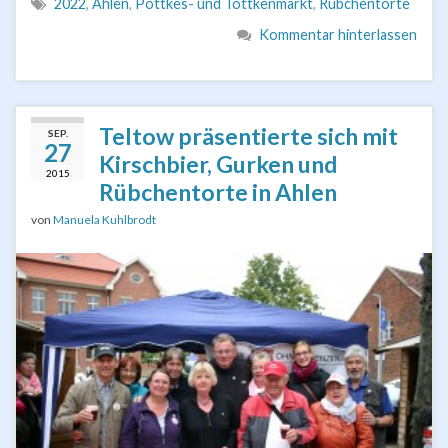
2022
,
Ahlen
,
Pöttkes- und Töttkenmarkt
,
Rübchentorte
Kommentar hinterlassen
Teltow präsentierte sich mit
SEP.
27
Kirschbier, Gurken und
2015
Rübchentorte in Ahlen
von
Manuela Kuhlbrodt