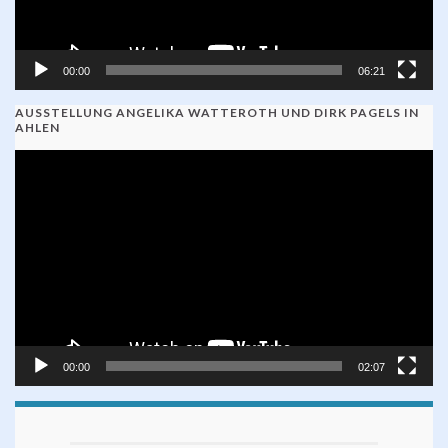
00:00
06:21
AUSSTELLUNG ANGELIKA WATTEROTH UND DIRK PAGELS IN
AHLEN
Video-
Player
00:00
02:07