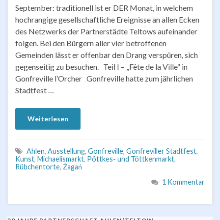
September: traditionell ist er DER Monat, in welchem
hochrangige gesellschaftliche Ereignisse an allen Ecken
des Netzwerks der Partnerstädte Teltows aufeinander
folgen. Bei den Bürgern aller vier betroffenen
Gemeinden lässt er offenbar den Drang verspüren, sich
gegenseitig zu besuchen. Teil I – „Fête de la Ville“ in
Gonfreville l’Orcher Gonfreville hatte zum jährlichen
Stadtfest …
Weiterlesen
Ahlen
,
Ausstellung
,
Gonfreville
,
Gonfreviller Stadtfest
,
Kunst
,
Michaelismarkt
,
Pöttkes- und Töttkenmarkt
,
Rübchentorte
,
Żagań
1 Kommentar