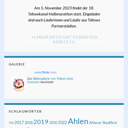
Am 5. November 2023 findet der 18.
Teltowkanal-Halbmarathon statt. Eingeladen
sind auch Läuferinnen und Läufer aus Teltows
Partnerstädten.
>>
MEHR INFOS GIBT ES BEIM VGS
KIEBITZ E.V.
GALERIE
www.
flick
r
.com
Zur
Bildergalerie von Teltow ohne
Grenzen
wechseln
SCHLAGWÖRTER
Ahlen
2019
2017
2022
2018
2020
Ahlener Stadtfest
750