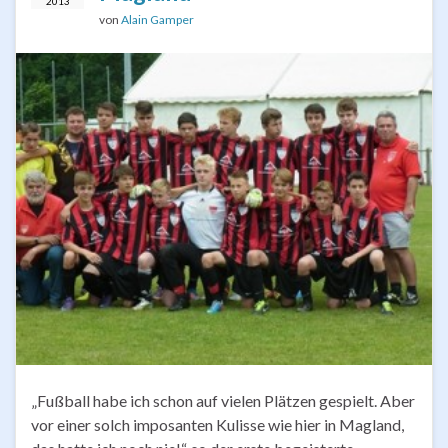
2013
von
Alain Gamper
„Fußball habe ich schon auf vielen Plätzen gespielt. Aber
vor einer solch imposanten Kulisse wie hier in Magland,