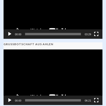
00:00
03:29
GRUSSBOTSCHAFT AUS AHLEN
Video-
Player
00:00
06:21