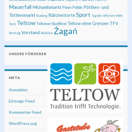
Mauerfall
Michaelismarkt
Pöttkes- und
Polen
Politik
Sport
Töttkenmarkt
Rübchentorte
Rudong
Tag der offenen Höfe
Teltow
Teltow ohne Grenzen
TFV
Teltower Stadtfest
Tanz
Żagań
Vorstand
Vertrag
Wahlen
UNSERE FÖRDERER
META
Anmelden
Eintrags-Feed
Kommentar-Feed
WordPress.org