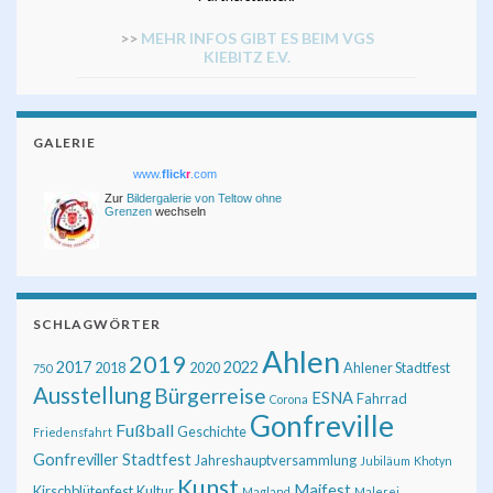
>>
MEHR INFOS GIBT ES BEIM VGS
KIEBITZ E.V.
GALERIE
www.
flick
r
.com
Zur
Bildergalerie von Teltow ohne
Grenzen
wechseln
SCHLAGWÖRTER
Ahlen
2019
2017
2022
2018
2020
Ahlener Stadtfest
750
Ausstellung
Bürgerreise
ESNA
Fahrrad
Corona
Gonfreville
Fußball
Geschichte
Friedensfahrt
Gonfreviller Stadtfest
Jahreshauptversammlung
Jubiläum
Khotyn
Kunst
Maifest
Kirschblütenfest
Kultur
Magland
Malerei