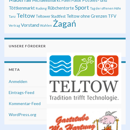
Michaelismarkt
Pöttkes- und
Polen
Politik
Sport
Töttkenmarkt
Rübchentorte
Rudong
Tag der offenen Höfe
Teltow
Teltow ohne Grenzen
TFV
Teltower Stadtfest
Tanz
Żagań
Vorstand
Vertrag
Wahlen
UNSERE FÖRDERER
META
Anmelden
Eintrags-Feed
Kommentar-Feed
WordPress.org