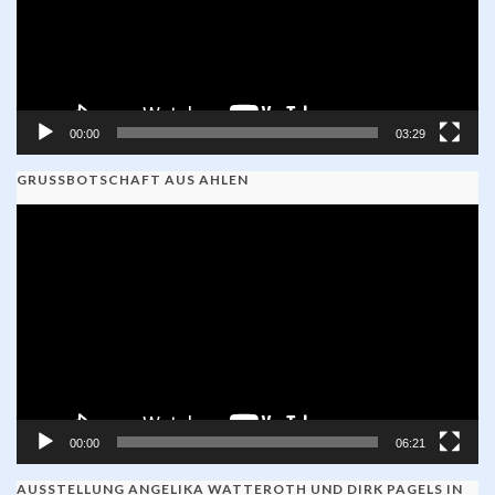
00:00
03:29
GRUSSBOTSCHAFT AUS AHLEN
Video-
Player
00:00
06:21
AUSSTELLUNG ANGELIKA WATTEROTH UND DIRK PAGELS IN