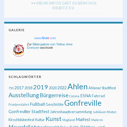
>>
MEHR INFOS GIBT ES BEIM VGS
KIEBITZ E.V.
GALERIE
www.
flick
r
.com
Zur
Bildergalerie von Teltow ohne
Grenzen
wechseln
SCHLAGWÖRTER
Ahlen
2019
2017
2022
2018
2020
Ahlener Stadtfest
750
Ausstellung
Bürgerreise
ESNA
Fahrrad
Corona
Gonfreville
Fußball
Geschichte
Friedensfahrt
Gonfreviller Stadtfest
Jahreshauptversammlung
Jubiläum
Khotyn
Kunst
Maifest
Kirschblütenfest
Kultur
Magland
Malerei
Mauerfall