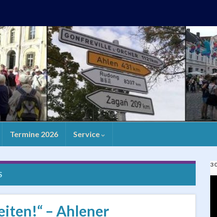
Termine 2026
Service
3
S
V
Pl
eiten!“ – Ahlener