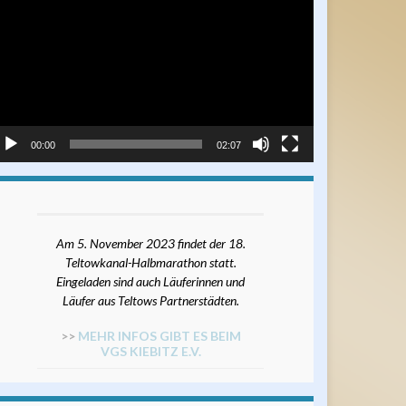
ayer
00:00
02:07
Am 5. November 2023 findet der 18.
Teltowkanal-Halbmarathon statt.
Eingeladen sind auch Läuferinnen und
Läufer aus Teltows Partnerstädten.
>>
MEHR INFOS GIBT ES BEIM
VGS KIEBITZ E.V.