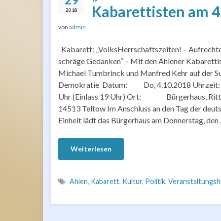
Kabarettisten am 4
2018
von
admin
Kabarett: „VolksHerrschaftszeiten! – Aufrechte
schräge Gedanken“ – Mit den Ahlener Kabaretti
Michael Tumbrinck und Manfred Kehr auf der S
Demokratie Datum: Do, 4.10.2018 Uhrzei
Uhr (Einlass 19 Uhr) Ort: Bürgerhaus, Ritter
14513 Teltow Im Anschluss an den Tag der deut
Einheit lädt das Bürgerhaus am Donnerstag, den
Weiterlesen
Ahlen
,
Kabarett
,
Kultur
,
Politik
,
Veranstaltungsh