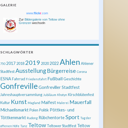
GALERIE
www.
flick
r
.com
Zur
Bildergalerie von Teltow ohne
Grenzen
wechseln
SCHLAGWÖRTER
Ahlen
2019
2017
2022
2018
2020
Ahlener
750
Ausstellung
Bürgerreise
Stadtfest
Corona
Fußball
ESNA
Fahrrad
Geschichte
Friedensfahrt
Gonfreville
Gonfreviller Stadtfest
Jahreshauptversammlung
Kirschblütenfest
Jubiläum
Khotyn
Kunst
Mauerfall
Maifest
Kultur
Magland
Malerei
Michaelismarkt
Pöttkes- und
Polen
Politik
Sport
Töttkenmarkt
Rübchentorte
Rudong
Tag der
Teltow
Teltow
Teltower Stadtfest
offenen Höfe
Tanz