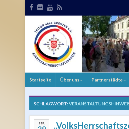
Startseite
Über uns
Partnerstädte
SCHLAGWORT:
VERANSTALTUNGSHINWEI
„VolksHerrschaftsz
SEP.
29