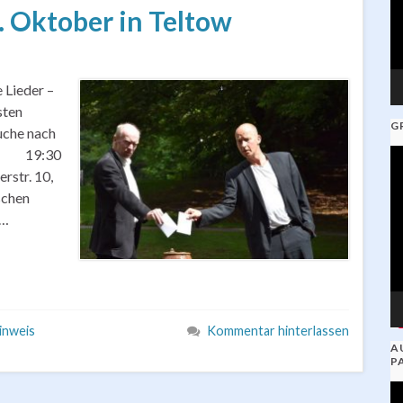
. Oktober in Teltow
 Lieder –
sten
G
uche nach
t: 19:30
V
str. 10,
Pl
schen
 …
inweis
Kommentar hinterlassen
A
P
V