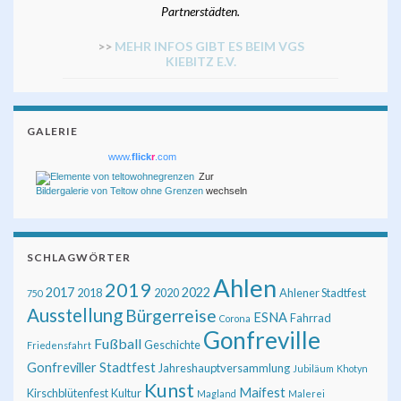
Partnerstädten.
>>
MEHR INFOS GIBT ES BEIM VGS
KIEBITZ E.V.
GALERIE
www.
flick
r
.com
Zur
Bildergalerie von Teltow ohne Grenzen
wechseln
SCHLAGWÖRTER
Ahlen
2019
2017
2022
2018
2020
Ahlener Stadtfest
750
Ausstellung
Bürgerreise
ESNA
Fahrrad
Corona
Gonfreville
Fußball
Geschichte
Friedensfahrt
Gonfreviller Stadtfest
Jahreshauptversammlung
Jubiläum
Khotyn
Kunst
Maifest
Kirschblütenfest
Kultur
Magland
Malerei