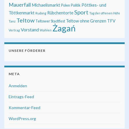
Mauerfall
Michaelismarkt
Pöttkes- und
Polen
Politik
Sport
Töttkenmarkt
Rübchentorte
Rudong
Tag der offenen Höfe
Teltow
Teltow ohne Grenzen
TFV
Teltower Stadtfest
Tanz
Żagań
Vorstand
Vertrag
Wahlen
UNSERE FÖRDERER
META
Anmelden
Eintrags-Feed
Kommentar-Feed
WordPress.org