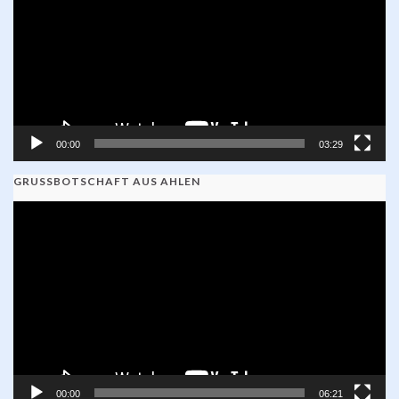
00:00
03:29
GRUSSBOTSCHAFT AUS AHLEN
Video-
Player
00:00
06:21