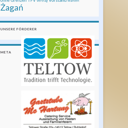
ohne Grenzen
TFV
Vertrag
Wahlen
Żagań
UNSERE FÖRDERER
META