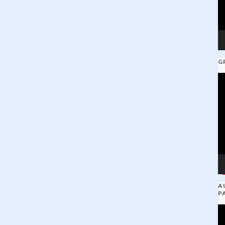
G
V
Pl
A
P
V
Pl