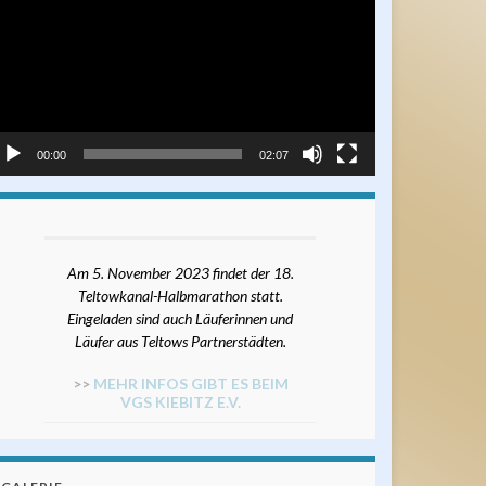
00:00
02:07
Am 5. November 2023 findet der 18.
Teltowkanal-Halbmarathon statt.
Eingeladen sind auch Läuferinnen und
Läufer aus Teltows Partnerstädten.
>>
MEHR INFOS GIBT ES BEIM
VGS KIEBITZ E.V.