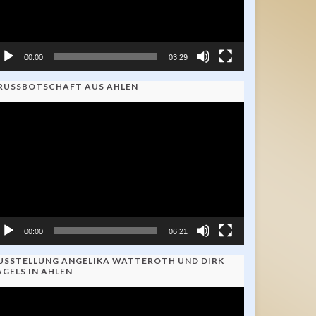
00:00
03:29
RUSSBOTSCHAFT AUS AHLEN
ideo-
ayer
00:00
06:21
USSTELLUNG ANGELIKA WATTEROTH UND DIRK
AGELS IN AHLEN
ideo-
ayer