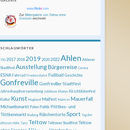
GALERIE
www.
flick
r
.com
Zur
Bildergalerie von Teltow ohne
Grenzen
wechseln
SCHLAGWÖRTER
Ahlen
2019
2017
2022
2018
2020
Ahlener
750
Ausstellung
Bürgerreise
Stadtfest
Corona
Fußball
ESNA
Fahrrad
Geschichte
Friedensfahrt
Gonfreville
Gonfreviller Stadtfest
Jahreshauptversammlung
Kirschblütenfest
Jubiläum
Khotyn
Kunst
Mauerfall
Maifest
Kultur
Magland
Malerei
Michaelismarkt
Pöttkes- und
Polen
Politik
Sport
Töttkenmarkt
Rübchentorte
Rudong
Tag der
Teltow
Teltow
Teltower Stadtfest
offenen Höfe
Tanz
Vorstand