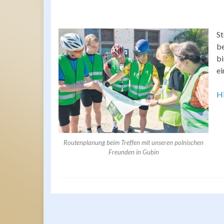
St
be
b
ei
H
Routenplanung beim Treffen mit unseren polnischen
Freunden in Gubin