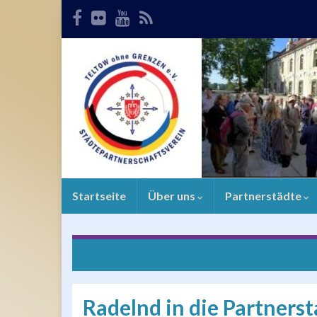
Startseite
Über uns
Partnerstädte
Zurück zu
Presseschau
Radelnd in die Partners