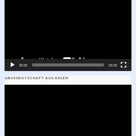
Video-
Player
00:00
03:29
GRUSSBOTSCHAFT AUS AHLEN
Video-
Player