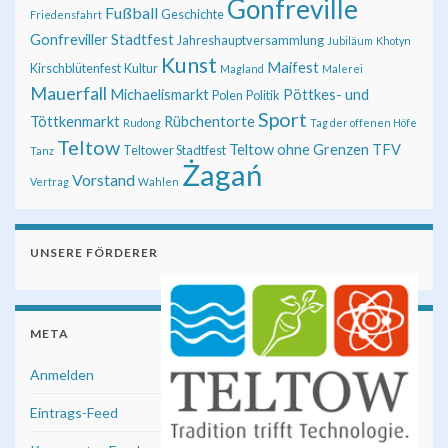
Gonfreville
Fußball
Geschichte
Friedensfahrt
Gonfreviller Stadtfest
Jahreshauptversammlung
Jubiläum
Khotyn
Kunst
Maifest
Kirschblütenfest
Kultur
Magland
Malerei
Mauerfall
Michaelismarkt
Pöttkes- und
Polen
Politik
Sport
Töttkenmarkt
Rübchentorte
Rudong
Tag der offenen Höfe
Teltow
Teltow ohne Grenzen
TFV
Teltower Stadtfest
Tanz
Żagań
Vorstand
Vertrag
Wahlen
UNSERE FÖRDERER
META
Anmelden
Eintrags-Feed