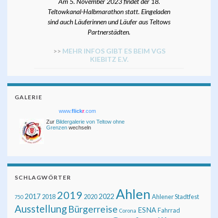
Am 5. November 2023 findet der 18.
Teltowkanal-Halbmarathon statt. Eingeladen
sind auch Läuferinnen und Läufer aus Teltows
Partnerstädten.
>>
MEHR INFOS GIBT ES BEIM VGS
KIEBITZ E.V.
GALERIE
www.
flick
r
.com
Zur
Bildergalerie von Teltow ohne
Grenzen
wechseln
SCHLAGWÖRTER
Ahlen
2019
2017
2022
2018
2020
Ahlener Stadtfest
750
Ausstellung
Bürgerreise
ESNA
Fahrrad
Corona