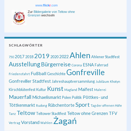
www.
flick
r
.com
Zur
Bildergalerie von Teltow ohne
Grenzen
wechseln
SCHLAGWÖRTER
Ahlen
2019
2017
2022
2018
2020
Ahlener Stadtfest
750
Ausstellung
Bürgerreise
ESNA
Fahrrad
Corona
Gonfreville
Fußball
Geschichte
Friedensfahrt
Gonfreviller Stadtfest
Jahreshauptversammlung
Jubiläum
Khotyn
Kunst
Maifest
Kirschblütenfest
Kultur
Magland
Malerei
Mauerfall
Michaelismarkt
Pöttkes- und
Polen
Politik
Sport
Töttkenmarkt
Rübchentorte
Rudong
Tag der offenen Höfe
Teltow
Teltow ohne Grenzen
TFV
Teltower Stadtfest
Tanz
Żagań
Vorstand
Vertrag
Wahlen