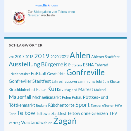
www.
flick
r
.com
Zur
Bildergalerie von Teltow ohne
Grenzen
wechseln
SCHLAGWÖRTER
Ahlen
2019
2017
2022
2018
2020
Ahlener Stadtfest
750
Ausstellung
Bürgerreise
ESNA
Fahrrad
Corona
Gonfreville
Fußball
Geschichte
Friedensfahrt
Gonfreviller Stadtfest
Jahreshauptversammlung
Jubiläum
Khotyn
Kunst
Maifest
Kirschblütenfest
Kultur
Magland
Malerei
Mauerfall
Michaelismarkt
Pöttkes- und
Polen
Politik
Sport
Töttkenmarkt
Rübchentorte
Rudong
Tag der offenen Höfe
Teltow
Teltow ohne Grenzen
TFV
Teltower Stadtfest
Tanz
Żagań
Vorstand
Vertrag
Wahlen