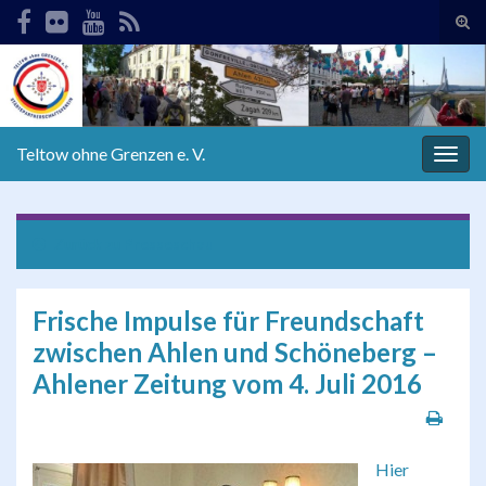
Suc
ums
Search for:
Teltow ohne Grenzen e. V.
Navi
umsc
Zurück zu
Presseschau
Frische Impulse für Freundschaft
zwischen Ahlen und Schöneberg –
Ahlener Zeitung vom 4. Juli 2016
Hier