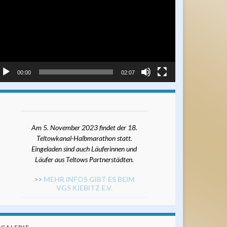
00:00
02:07
Am 5. November 2023 findet der 18.
Teltowkanal-Halbmarathon statt.
Eingeladen sind auch Läuferinnen und
Läufer aus Teltows Partnerstädten.
>>
MEHR INFOS GIBT ES BEIM
VGS KIEBITZ E.V.