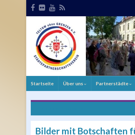
Startseite
Über uns
Partnerstädte
Zurück zu
Presseschau
Bilder mit Botschaften f