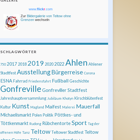
GALERIE
www.
flick
r
.com
Zur
Bildergalerie von Teltow ohne
Grenzen
wechseln
SCHLAGWÖRTER
Ahlen
2019
2017
2022
2018
2020
Ahlener
750
Ausstellung
Bürgerreise
Stadtfest
Corona
Fußball
ESNA
Fahrrad
Geschichte
Friedensfahrt
Gonfreville
Gonfreviller Stadtfest
Jahreshauptversammlung
Kirschblütenfest
Jubiläum
Khotyn
Kunst
Mauerfall
Maifest
Kultur
Magland
Malerei
Michaelismarkt
Pöttkes- und
Polen
Politik
Sport
Töttkenmarkt
Rübchentorte
Rudong
Tag der
Teltow
Teltow
Teltower Stadtfest
offenen Höfe
Tanz
Vorstand