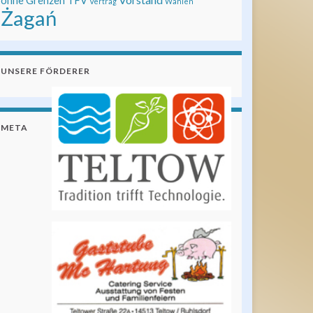
ohne Grenzen
TFV
Vertrag
Wahlen
Żagań
UNSERE FÖRDERER
META