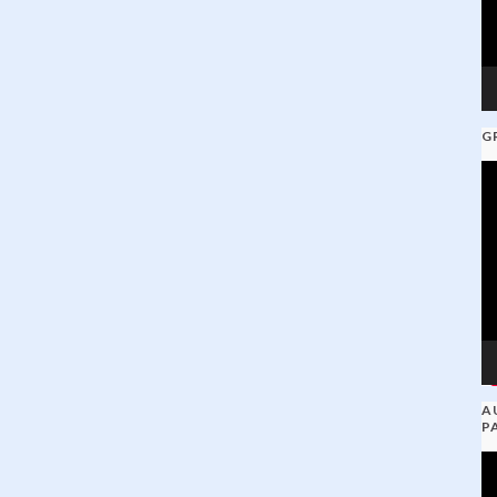
G
V
Pl
A
P
V
Pl