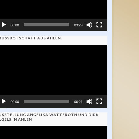
00:00
03:29
RUSSBOTSCHAFT AUS AHLEN
ideo-
ayer
00:00
06:21
USSTELLUNG ANGELIKA WATTEROTH UND DIRK
AGELS IN AHLEN
ideo-
ayer