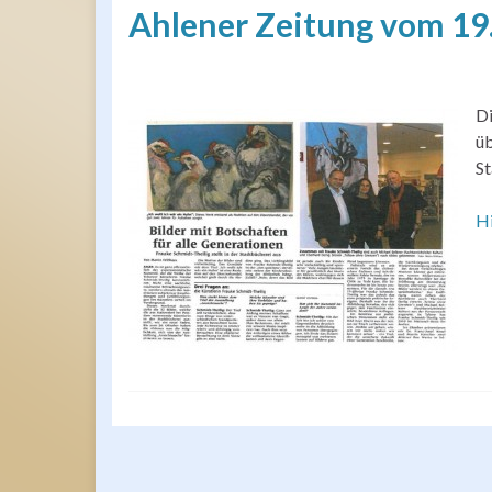
Ahlener Zeitung vom 19
Di
üb
St
H