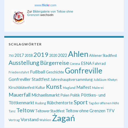
www.
flick
r
.com
Zur
Bildergalerie von Teltow ohne
Grenzen
wechseln
SCHLAGWÖRTER
Ahlen
2019
2017
2022
2018
2020
Ahlener Stadtfest
750
Ausstellung
Bürgerreise
ESNA
Fahrrad
Corona
Gonfreville
Fußball
Geschichte
Friedensfahrt
Gonfreviller Stadtfest
Jahreshauptversammlung
Jubiläum
Khotyn
Kunst
Maifest
Kirschblütenfest
Kultur
Magland
Malerei
Mauerfall
Michaelismarkt
Pöttkes- und
Polen
Politik
Sport
Töttkenmarkt
Rübchentorte
Rudong
Tag der offenen Höfe
Teltow
Teltow ohne Grenzen
TFV
Teltower Stadtfest
Tanz
Żagań
Vorstand
Vertrag
Wahlen