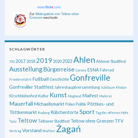
www.
flick
r
.com
Zur
Bildergalerie von Teltow ohne
Grenzen
wechseln
SCHLAGWÖRTER
Ahlen
2019
2017
2022
2018
2020
Ahlener Stadtfest
750
Ausstellung
Bürgerreise
ESNA
Fahrrad
Corona
Gonfreville
Fußball
Geschichte
Friedensfahrt
Gonfreviller Stadtfest
Jahreshauptversammlung
Jubiläum
Khotyn
Kunst
Maifest
Kirschblütenfest
Kultur
Magland
Malerei
Mauerfall
Michaelismarkt
Pöttkes- und
Polen
Politik
Sport
Töttkenmarkt
Rübchentorte
Rudong
Tag der offenen Höfe
Teltow
Teltow ohne Grenzen
TFV
Teltower Stadtfest
Tanz
Żagań
Vorstand
Vertrag
Wahlen