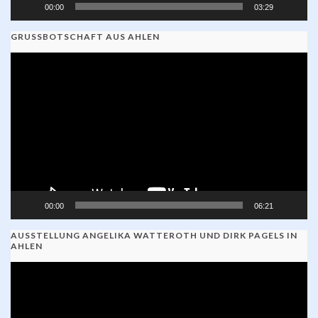
00:00
03:29
GRUSSBOTSCHAFT AUS AHLEN
Video-
Player
00:00
06:21
AUSSTELLUNG ANGELIKA WATTEROTH UND DIRK PAGELS IN
AHLEN
Video-
Player