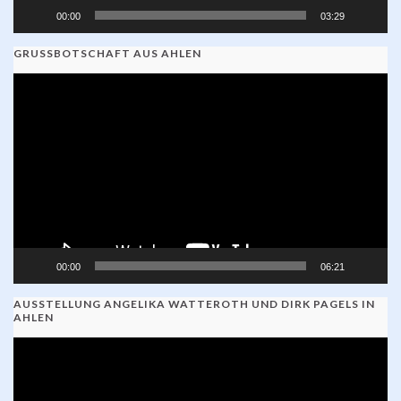
00:00
03:29
GRUSSBOTSCHAFT AUS AHLEN
Video-
Player
00:00
06:21
AUSSTELLUNG ANGELIKA WATTEROTH UND DIRK PAGELS IN
AHLEN
Video-
Player