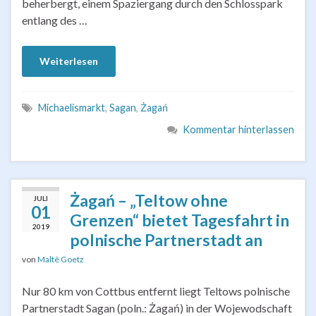
beherbergt, einem Spaziergang durch den Schlosspark
entlang des …
Weiterlesen
Michaelismarkt
,
Sagan
,
Żagań
Kommentar hinterlassen
Żagań – „Teltow ohne
JULI
01
Grenzen“ bietet Tagesfahrt in
2019
polnische Partnerstadt an
von
Maltê Goetz
Nur 80 km von Cottbus entfernt liegt Teltows polnische
Partnerstadt Sagan (poln.: Żagań) in der Wojewodschaft