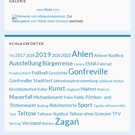
GALERIE
www.
flick
r
.com
Zur
Bildergalerie von Teltow ohne Grenzen
wechseln
SCHLAGWÖRTER
Ahlen
2019
2017
2022
2018
2020
Ahlener Stadtfest
750
Ausstellung
Bürgerreise
ESNA
Fahrrad
Corona
Gonfreville
Fußball
Geschichte
Friedensfahrt
Gonfreviller Stadtfest
Jahreshauptversammlung
Jubiläum
Khotyn
Kunst
Maifest
Kirschblütenfest
Kultur
Magland
Malerei
Mauerfall
Michaelismarkt
Pöttkes- und
Polen
Politik
Sport
Töttkenmarkt
Rübchentorte
Rudong
Tag der offenen Höfe
Teltow
Teltow ohne Grenzen
TFV
Teltower Stadtfest
Tanz
Żagań
Vorstand
Vertrag
Wahlen