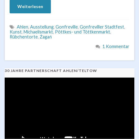
Weiterlesen
Ahlen
,
Ausstellung
,
Gonfreville
,
Gonfreviller Stadtfest
,
Kunst
,
Michaelismarkt
,
Pöttkes- und Töttkenmarkt
,
Rübchentorte
,
Żagań
1 Kommentar
30 JAHRE PARTNERSCHAFT AHLEN/TELTOW
Video-
Player