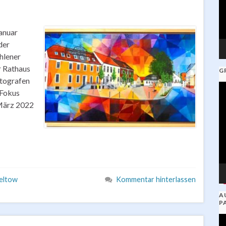
Januar
der
hlener
r Rathaus
G
otografen
V
 Fokus
Pl
 März 2022
eltow
Kommentar hinterlassen
A
P
V