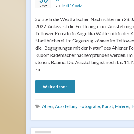
von
Maltê Goetz
2022
So titeln die Westfälischen Nachrichten am 28. 
2022. Anlass ist die Eröffnung einer Ausstellung 
Teltower Künstlerin Angelika Watteroth in der A
Stadtbücherei. Im Gegenzug können im Teltowe
die „Begegnungen mit der Natur“ des Ahlener F
Rudolf Rademacher nachempfunden werden. Im
stehen: Bäume. Die Ausstellung ist noch bis 11.
zu …
Weiterlesen
Ahlen
,
Ausstellung
,
Fotografie
,
Kunst
,
Malerei
,
T