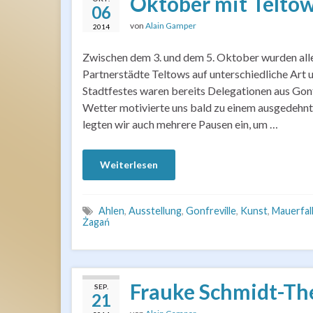
Oktober mit Teltow
06
von
Alain Gamper
2014
Zwischen dem 3. und dem 5. Oktober wurden alle
Partnerstädte Teltows auf unterschiedliche Art 
Stadtfestes waren bereits Delegationen aus Gonf
Wetter motivierte uns bald zu einem ausgedehnt
legten wir auch mehrere Pausen ein, um …
Weiterlesen
Ahlen
,
Ausstellung
,
Gonfreville
,
Kunst
,
Mauerfal
Żagań
Frauke Schmidt-The
SEP.
21