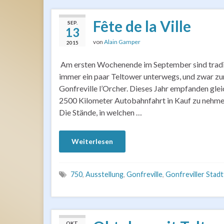
Fête de la Ville
SEP.
13
von
Alain Gamper
2015
Am ersten Wochenende im September sind tradi
immer ein paar Teltower unterwegs, und zwar zu
Gonfreville l’Orcher. Dieses Jahr empfanden gle
2500 Kilometer Autobahnfahrt in Kauf zu nehmen. 
Die Stände, in welchen …
Weiterlesen
750
,
Ausstellung
,
Gonfreville
,
Gonfreviller Stadt
OKT.