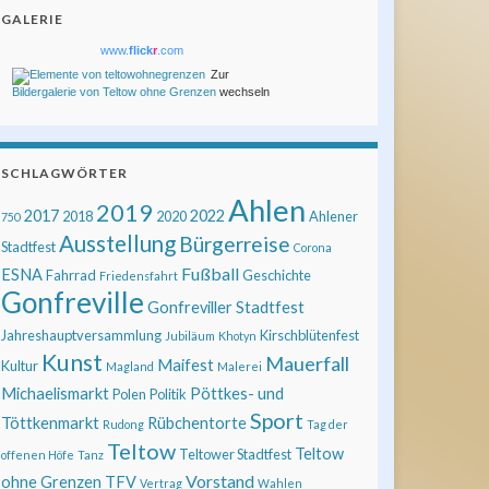
GALERIE
www.
flick
r
.com
Zur
Bildergalerie von Teltow ohne Grenzen
wechseln
SCHLAGWÖRTER
Ahlen
2019
2017
2022
2018
2020
Ahlener
750
Ausstellung
Bürgerreise
Stadtfest
Corona
Fußball
ESNA
Fahrrad
Geschichte
Friedensfahrt
Gonfreville
Gonfreviller Stadtfest
Jahreshauptversammlung
Kirschblütenfest
Jubiläum
Khotyn
Kunst
Mauerfall
Maifest
Kultur
Magland
Malerei
Michaelismarkt
Pöttkes- und
Polen
Politik
Sport
Töttkenmarkt
Rübchentorte
Rudong
Tag der
Teltow
Teltow
Teltower Stadtfest
offenen Höfe
Tanz
Vorstand
ohne Grenzen
TFV
Vertrag
Wahlen