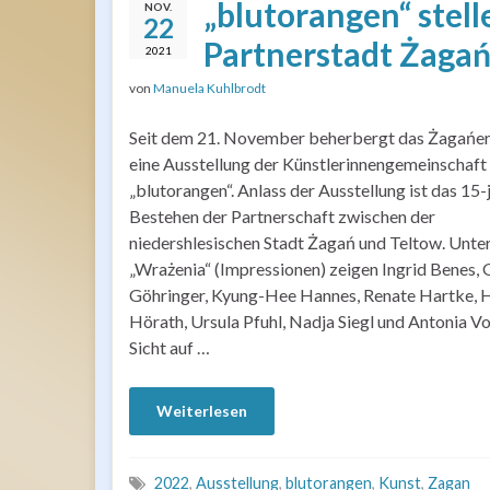
„blutorangen“ stell
NOV.
22
Partnerstadt Żagań
2021
von
Manuela Kuhlbrodt
Seit dem 21. November beherbergt das Żagańer
eine Ausstellung der Künstlerinnengemeinschaft
„blutorangen“. Anlass der Ausstellung ist das 15-
Bestehen der Partnerschaft zwischen der
niedershlesischen Stadt Żagań und Teltow. Unte
„Wrażenia“ (Impressionen) zeigen Ingrid Benes,
Göhringer, Kyung-Hee Hannes, Renate Hartke, 
Hörath, Ursula Pfuhl, Nadja Siegl und Antonia Vo
Sicht auf …
Weiterlesen
2022
,
Ausstellung
,
blutorangen
,
Kunst
,
Zagan