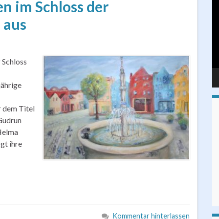
en im Schloss der
Pl
 aus
 Schloss
jährige
r dem Titel
 Gudrun
Helma
gt ihre
Kommentar hinterlassen