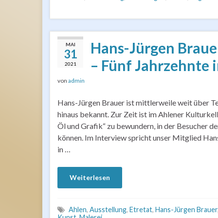
Hans-Jürgen Brauer
MAI
31
– Fünf Jahrzehnte i
2021
von
admin
Hans-Jürgen Brauer ist mittlerweile weit über T
hinaus bekannt. Zur Zeit ist im Ahlener Kulturkel
Öl und Grafik“ zu bewundern, in der Besucher d
können. Im Interview spricht unser Mitglied Hans
in …
Weiterlesen
Ahlen
,
Ausstellung
,
Etretat
,
Hans-Jürgen Brauer
Kunst
,
Malerei