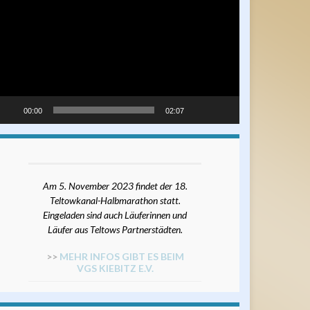
ayer
00:00
02:07
Am 5. November 2023 findet der 18.
Teltowkanal-Halbmarathon statt.
Eingeladen sind auch Läuferinnen und
Läufer aus Teltows Partnerstädten.
>>
MEHR INFOS GIBT ES BEIM
VGS KIEBITZ E.V.