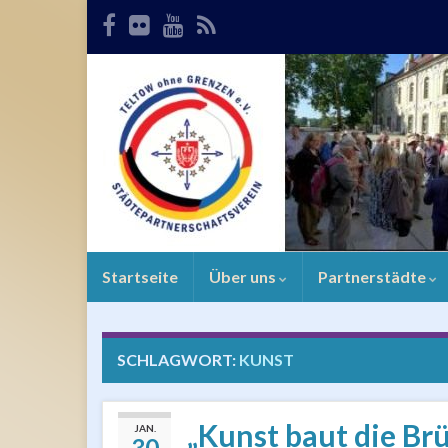
Startseite
Über uns
Partnerstädte
SCHLAGWORT:
KUNST
„Kunst baut die Br
JAN.
30